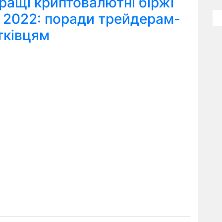
ращі криптовалютні біржі
я 2022: поради трейдерам-
тківцям