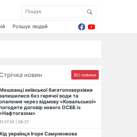
ій
Розшук людей
Стрічка новин
Всі новини
Мешканці київської багатоповерхівки
залишилися без гарячої води та
опалення через відмову «Ковальської»
погодити договір нового ОСББ із
«Нафтогазом»
31.07.26 | 08:37
Хід українця Ігоря Самуненкова