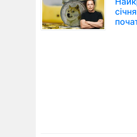
Найк
січн
поча