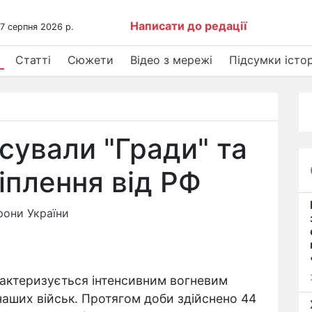
Написати до редації
 7 серпня 2026 р.
Статті
Сюжети
Відео з мережі
Підсумки істор
сували "Гради" та
іплення від РФ
рони України
рактеризується інтенсивним вогневим
наших військ. Протягом доби здійснено 44