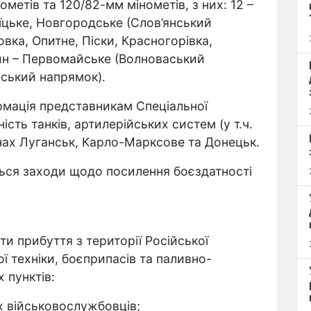
тометів та 120/82-мм мінометів, з них: 12 –
їцьке, Новгородське (Слов’янський
овка, Опитне, Піски, Красногорівка,
ин – Первомайське (Волноваський
ьський напрямок).
рмація представникам Спеціальної
ість танків, артилерійських систем (у т.ч.
нах Луганськ, Карло-Марксове та Донецьк.
ся заходи щодо посилення боєздатності
ти прибуття з території Російської
ї техніки, боєприпасів та паливно-
 пунктів:
х військовослужбовців;