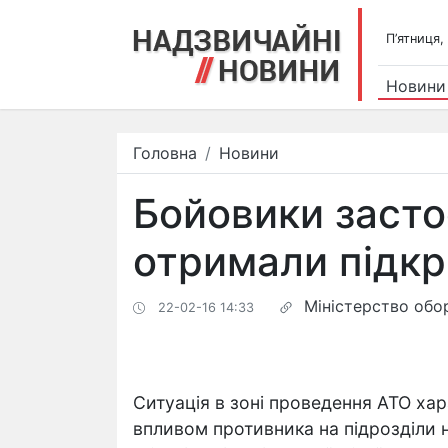
П’ятниця,
Новини
Головна
Новини
Бойовики засто
отримали підкр
Міністерство обо
22-02-16 14:33
Ситуація в зоні проведення АТО ха
впливом противника на підрозділи 