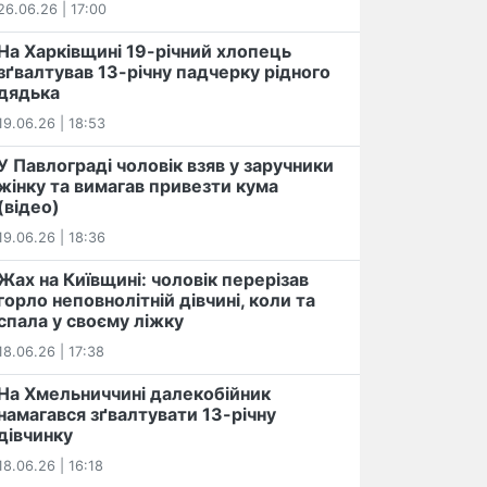
26.06.26 | 17:00
На Харківщині 19-річний хлопець​
️зґвалтував 13-річну падчерку рідного
дядька
19.06.26 | 18:53
У Павлограді чоловік взяв у заручники
жінку та вимагав привезти кума
(відео)
19.06.26 | 18:36
Жах на Київщині: чоловік перерізав
горло неповнолітній дівчині, коли та
спала у своєму ліжку
18.06.26 | 17:38
На Хмельниччині далекобійник
намагався зґвалтувати 13-річну
дівчинку
18.06.26 | 16:18