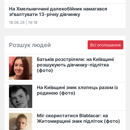
На Хмельниччині далекобійник намагався
зґвалтувати 13-річну дівчинку
18.06.26 | 16:18
Розшук людей
Всі оголошення
Батьків розстріляли: на Київщині
розшукують дівчинку-підлітка
(фото)
На Київщині зник хлопець разом із
родиною (фото)
Міг скористатися Blablacar: на
Житомирщині зник підліток (фото)