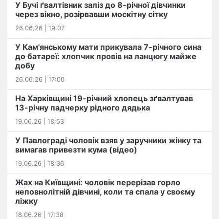
У Бучі ґвалтівник заліз до 8-річної дівчинки
через вікно, розірвавши москітну сітку
26.06.26 | 19:07
У Кам'янському мати прикувала 7-річного сина
до батареї: хлопчик провів на ланцюгу майже
добу
26.06.26 | 17:00
На Харківщині 19-річний хлопець​ ️зґвалтував
13-річну падчерку рідного дядька
19.06.26 | 18:53
У Павлограді чоловік взяв у заручники жінку та
вимагав привезти кума (відео)
19.06.26 | 18:36
Жах на Київщині: чоловік перерізав горло
неповнолітній дівчині, коли та спала у своєму
ліжку
18.06.26 | 17:38