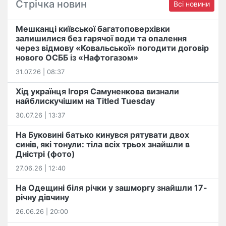
Стрічка новин
Всі новини
Мешканці київської багатоповерхівки
залишилися без гарячої води та опалення
через відмову «Ковальської» погодити договір
нового ОСББ із «Нафтогазом»
31.07.26 | 08:37
Хід українця Ігоря Самуненкова визнали
найблискучішим на Titled Tuesday
30.07.26 | 13:37
На Буковині батько кинувся рятувати двох
синів, які тонули: тіла всіх трьох знайшли в
Дністрі (фото)
27.06.26 | 12:40
На Одещині біля річки у зашморгу знайшли 17-
річну дівчину
26.06.26 | 20:00