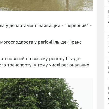
ла у департаменті найвищий - "червоний" -
домогосподарств у регіоні Іль-де-Франс
аті повеней по всьому регіону Іль-де-
о транспорту, у тому числі регіональних