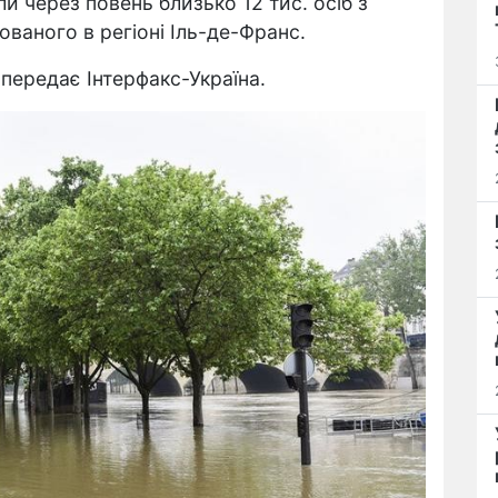
 через повень близько 12 тис. осіб з
ваного в регіоні Іль-де-Франс.
передає Інтерфакс-Україна.