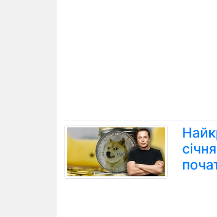
Найк
січн
поча