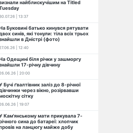
визнали найблискучішим на Titled
Tuesday
30.07.26 | 13:37
На Буковині батько кинувся рятувати
двох синів, які тонули: тіла всіх трьох
знайшли в Дністрі (фото)
27.06.26 | 12:40
На Одещині біля річки у зашморгу
знайшли 17-річну дівчину
26.06.26 | 20:00
У Бучі ґвалтівник заліз до 8-річної
дівчинки через вікно, розірвавши
москітну сітку
26.06.26 | 19:07
У Кам'янському мати прикувала 7-
річного сина до батареї: хлопчик
провів на ланцюгу майже добу