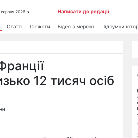
Написати до редації
 серпня 2026 р.
Статті
Сюжети
Відео з мережі
Підсумки істор
Франції
зько 12 тисяч осіб
ни