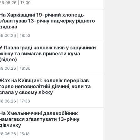
26.06.26 | 17:00
На Харківщині 19-річний хлопець​
️зґвалтував 13-річну падчерку рідного
дядька
19.06.26 | 18:53
У Павлограді чоловік взяв у заручники
жінку та вимагав привезти кума
(відео)
19.06.26 | 18:36
Жах на Київщині: чоловік перерізав
горло неповнолітній дівчині, коли та
спала у своєму ліжку
18.06.26 | 17:38
На Хмельниччині далекобійник
намагався зґвалтувати 13-річну
дівчинку
18.06.26 | 16:18