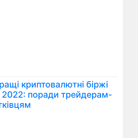
ращі криптовалютні біржі
я 2022: поради трейдерам-
тківцям