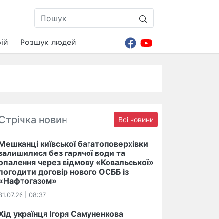
ій
Розшук людей
Стрічка новин
Всі новини
Мешканці київської багатоповерхівки
залишилися без гарячої води та
опалення через відмову «Ковальської»
погодити договір нового ОСББ із
«Нафтогазом»
31.07.26 | 08:37
Хід українця Ігоря Самуненкова