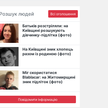
Розшук людей
Всі оголошення
Батьків розстріляли: на
Київщині розшукують
дівчинку-підлітка (фото)
На Київщині зник хлопець
разом із родиною (фото)
Міг скористатися
Blablacar: на Житомирщині
зник підліток (фото)
Повідомити інформацію