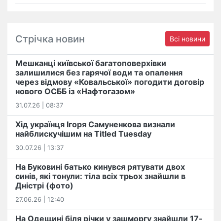
Стрічка новин
Всі новини
Мешканці київської багатоповерхівки
залишилися без гарячої води та опалення
через відмову «Ковальської» погодити договір
нового ОСББ із «Нафтогазом»
31.07.26 | 08:37
Хід українця Ігоря Самуненкова визнали
найблискучішим на Titled Tuesday
30.07.26 | 13:37
На Буковині батько кинувся рятувати двох
синів, які тонули: тіла всіх трьох знайшли в
Дністрі (фото)
27.06.26 | 12:40
На Одещині біля річки у зашморгу знайшли 17-