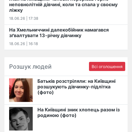
неповнолітній дівчині, коли та спала у своєму
ліжку
18.06.26 | 17:38
На Хмельниччині далекобійник намагався
зґвалтувати 13-річну дівчинку
18.06.26 | 16:18
Розшук людей
Всі оголошення
Батьків розстріляли: на Київщині
розшукують дівчинку-підлітка
(фото)
На Київщині зник хлопець разом із
родиною (фото)