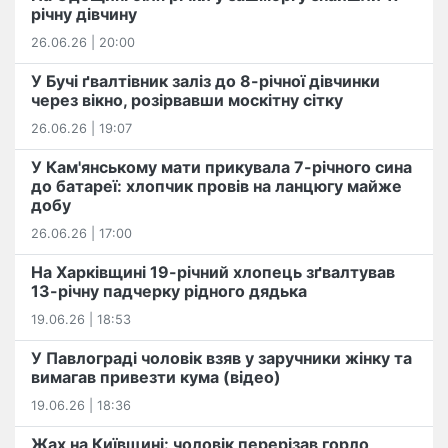
річну дівчину
26.06.26 | 20:00
У Бучі ґвалтівник заліз до 8-річної дівчинки
через вікно, розірвавши москітну сітку
26.06.26 | 19:07
У Кам'янському мати прикувала 7-річного сина
до батареї: хлопчик провів на ланцюгу майже
добу
26.06.26 | 17:00
На Харківщині 19-річний хлопець​ ️зґвалтував
13-річну падчерку рідного дядька
19.06.26 | 18:53
У Павлограді чоловік взяв у заручники жінку та
вимагав привезти кума (відео)
19.06.26 | 18:36
Жах на Київщині: чоловік перерізав горло