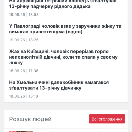
На Харківщині 19-річний хлопець​ ️зґвалтував
13-річну падчерку рідного дядька
19.06.26 | 18:53
У Павлограді чоловік взяв у заручники жінку та
вимагав привезти кума (відео)
19.06.26 | 18:36
Жах на Київщині: чоловік перерізав горло
неповнолітній дівчині, коли та спала у своєму
ліжку
18.06.26 | 17:38
На Хмельниччині далекобійник намагався
зґвалтувати 13-річну дівчинку
18.06.26 | 16:18
Розшук людей
Всі оголошення