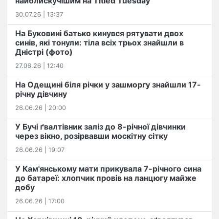
найблискучішим на Titled Tuesday
30.07.26 | 13:37
На Буковині батько кинувся рятувати двох
синів, які тонули: тіла всіх трьох знайшли в
Дністрі (фото)
27.06.26 | 12:40
На Одещині біля річки у зашморгу знайшли 17-
річну дівчину
26.06.26 | 20:00
У Бучі ґвалтівник заліз до 8-річної дівчинки
через вікно, розірвавши москітну сітку
26.06.26 | 19:07
У Кам'янському мати прикувала 7-річного сина
до батареї: хлопчик провів на ланцюгу майже
добу
26.06.26 | 17:00