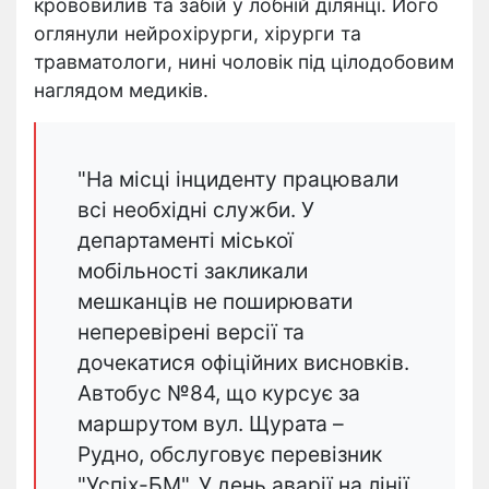
крововилив та забій у лобній ділянці. Його
оглянули нейрохірурги, хірурги та
травматологи, нині чоловік під цілодобовим
наглядом медиків.
"На місці інциденту працювали
всі необхідні служби. У
департаменті міської
мобільності закликали
мешканців не поширювати
неперевірені версії та
дочекатися офіційних висновків.
Автобус №84, що курсує за
маршрутом вул. Щурата –
Рудно, обслуговує перевізник
"Успіх-БМ". У день аварії на лінії