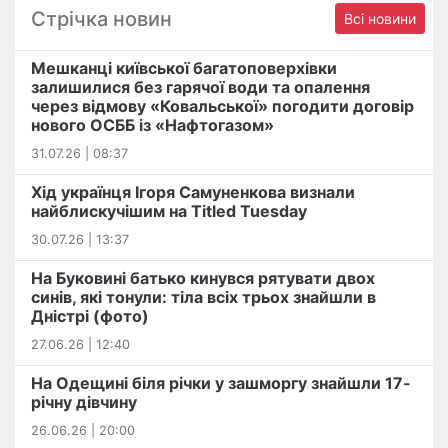
Стрічка новин
Всі новини
Мешканці київської багатоповерхівки
залишилися без гарячої води та опалення
через відмову «Ковальської» погодити договір
нового ОСББ із «Нафтогазом»
31.07.26 | 08:37
Хід українця Ігоря Самуненкова визнали
найблискучішим на Titled Tuesday
30.07.26 | 13:37
На Буковині батько кинувся рятувати двох
синів, які тонули: тіла всіх трьох знайшли в
Дністрі (фото)
27.06.26 | 12:40
На Одещині біля річки у зашморгу знайшли 17-
річну дівчину
26.06.26 | 20:00