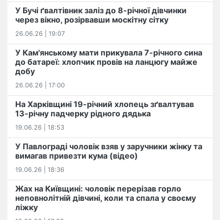
У Бучі ґвалтівник заліз до 8-річної дівчинки
через вікно, розірвавши москітну сітку
26.06.26 | 19:07
У Кам'янському мати прикувала 7-річного сина
до батареї: хлопчик провів на ланцюгу майже
добу
26.06.26 | 17:00
На Харківщині 19-річний хлопець​ ️зґвалтував
13-річну падчерку рідного дядька
19.06.26 | 18:53
У Павлограді чоловік взяв у заручники жінку та
вимагав привезти кума (відео)
19.06.26 | 18:36
Жах на Київщині: чоловік перерізав горло
неповнолітній дівчині, коли та спала у своєму
ліжку