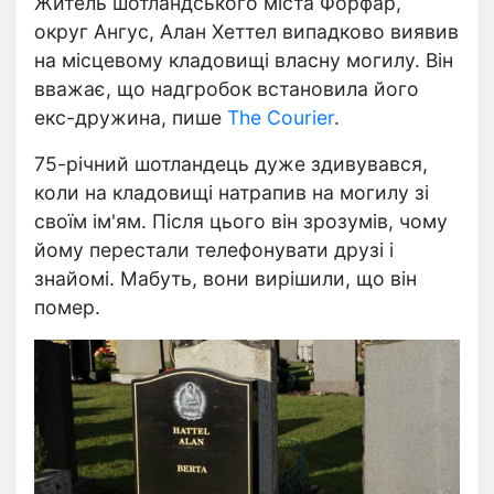
Житель шотландського міста Форфар,
округ Ангус, Алан Хеттел випадково виявив
на місцевому кладовищі власну могилу. Він
вважає, що надгробок встановила його
екс-дружина, пише
The Courier
.
75-річний шотландець дуже здивувався,
коли на кладовищі натрапив на могилу зі
своїм ім'ям. Після цього він зрозумів, чому
йому перестали телефонувати друзі і
знайомі. Мабуть, вони вирішили, що він
помер.