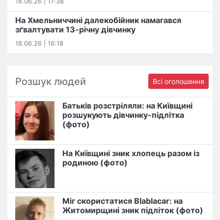
18.06.26 | 17:38
На Хмельниччині далекобійник намагався
зґвалтувати 13-річну дівчинку
18.06.26 | 16:18
Розшук людей
Всі оголошення
Батьків розстріляли: на Київщині
розшукують дівчинку-підлітка
(фото)
На Київщині зник хлопець разом із
родиною (фото)
Міг скористатися Blablacar: на
Житомирщині зник підліток (фото)