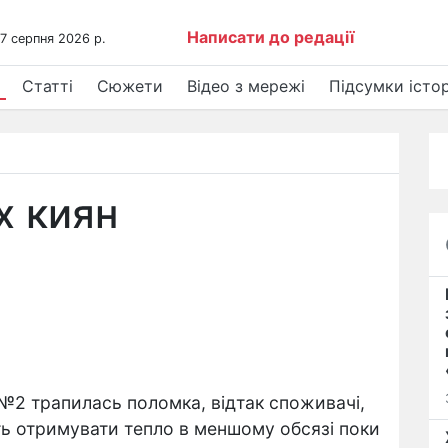
Написати до редації
 7 серпня 2026 р.
Статті
Сюжети
Відео з мережі
Підсумки істор
х киян
 №2 трапилась поломка, відтак споживачі,
уть отримувати тепло в меншому обсязі поки