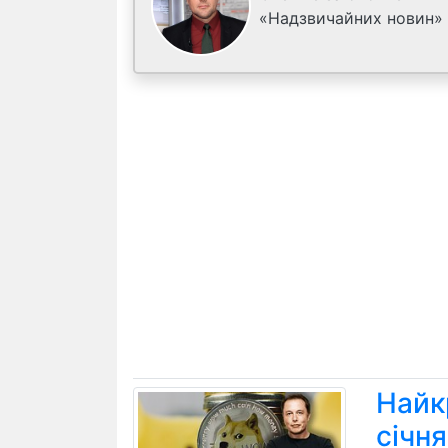
«Надзвичайних новин»
Найк
січн