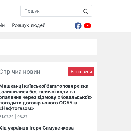
ій
Розшук людей
Стрічка новин
Всі новини
Мешканці київської багатоповерхівки
залишилися без гарячої води та
опалення через відмову «Ковальської»
погодити договір нового ОСББ із
«Нафтогазом»
31.07.26 | 08:37
Хід українця Ігоря Самуненкова