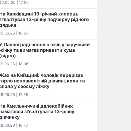
26.06.26 | 17:00
На Харківщині 19-річний хлопець​
️зґвалтував 13-річну падчерку рідного
дядька
19.06.26 | 18:53
У Павлограді чоловік взяв у заручники
жінку та вимагав привезти кума
(відео)
19.06.26 | 18:36
Жах на Київщині: чоловік перерізав
горло неповнолітній дівчині, коли та
спала у своєму ліжку
18.06.26 | 17:38
На Хмельниччині далекобійник
намагався зґвалтувати 13-річну
дівчинку
18.06.26 | 16:18