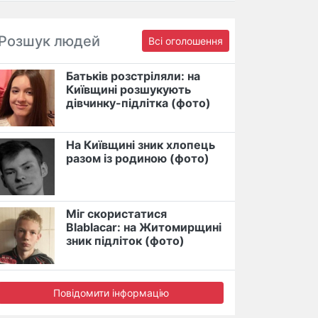
Розшук людей
Всі оголошення
Батьків розстріляли: на
Київщині розшукують
дівчинку-підлітка (фото)
На Київщині зник хлопець
разом із родиною (фото)
Міг скористатися
Blablacar: на Житомирщині
зник підліток (фото)
Повідомити інформацію