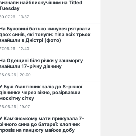
визнали найблискучішим на Titled
Tuesday
30.07.26 | 13:37
На Буковині батько кинувся рятувати
двох синів, які тонули: тіла всіх трьох
знайшли в Дністрі (фото)
27.06.26 | 12:40
На Одещині біля річки у зашморгу
знайшли 17-річну дівчину
26.06.26 | 20:00
У Бучі ґвалтівник заліз до 8-річної
дівчинки через вікно, розірвавши
москітну сітку
26.06.26 | 19:07
У Кам'янському мати прикувала 7-
річного сина до батареї: хлопчик
провів на ланцюгу майже добу