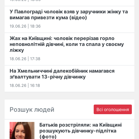
У Павлограді чоловік взяв у заручники жінку та
вимагав привезти кума (відео)
19.06.26 | 18:36
Жах на Київщині: чоловік перерізав горло
неповнолітній дівчині, коли та спала у своєму
ліжку
18.06.26 | 17:38
На Хмельниччині далекобійник намагався
зґвалтувати 13-річну дівчинку
18.06.26 | 16:18
Розшук людей
Всі оголошення
Батьків розстріляли: на Київщині
розшукують дівчинку-підлітка
(фото)