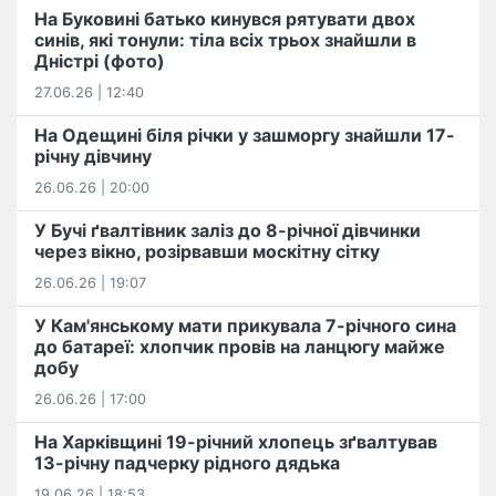
На Буковині батько кинувся рятувати двох
синів, які тонули: тіла всіх трьох знайшли в
Дністрі (фото)
27.06.26 | 12:40
На Одещині біля річки у зашморгу знайшли 17-
річну дівчину
26.06.26 | 20:00
У Бучі ґвалтівник заліз до 8-річної дівчинки
через вікно, розірвавши москітну сітку
26.06.26 | 19:07
У Кам'янському мати прикувала 7-річного сина
до батареї: хлопчик провів на ланцюгу майже
добу
26.06.26 | 17:00
На Харківщині 19-річний хлопець​ ️зґвалтував
13-річну падчерку рідного дядька
19.06.26 | 18:53