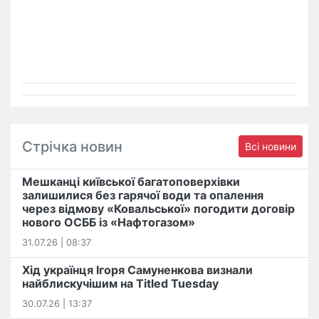
Стрічка новин
Всі новини
Мешканці київської багатоповерхівки
залишилися без гарячої води та опалення
через відмову «Ковальської» погодити договір
нового ОСББ із «Нафтогазом»
31.07.26 | 08:37
Хід українця Ігоря Самуненкова визнали
найблискучішим на Titled Tuesday
30.07.26 | 13:37