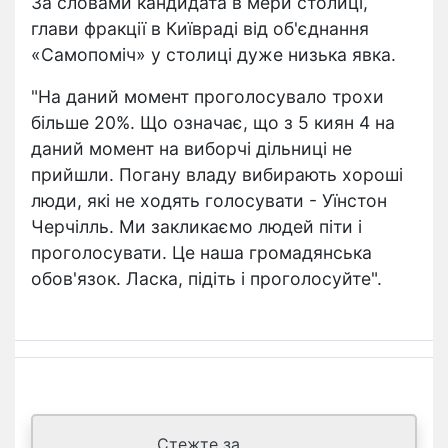
За
словами
кандидата в
мери
столиці,
глави
фракції в Київраді
від об'єднання
«Самопоміч
» у столиці
дуже низька явка.
"На даний момент проголосувало трохи
більше 20%. Що означає, що з 5 киян 4 на
даний момент на виборчі дільниці не
прийшли. Погану владу вибирають хороші
люди, які не ходять голосувати - Уїнстон
Черчілль. Ми закликаємо людей піти і
проголосувати. Це наша громадянська
обов'язок. Ласка, підіть і проголосуйте".
Стежте за