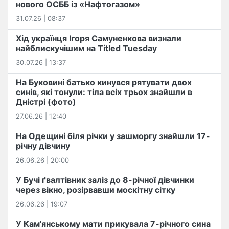
нового ОСББ із «Нафтогазом»
31.07.26 | 08:37
Хід українця Ігоря Самуненкова визнали
найблискучішим на Titled Tuesday
30.07.26 | 13:37
На Буковині батько кинувся рятувати двох
синів, які тонули: тіла всіх трьох знайшли в
Дністрі (фото)
27.06.26 | 12:40
На Одещині біля річки у зашморгу знайшли 17-
річну дівчину
26.06.26 | 20:00
У Бучі ґвалтівник заліз до 8-річної дівчинки
через вікно, розірвавши москітну сітку
26.06.26 | 19:07
У Кам'янському мати прикувала 7-річного сина