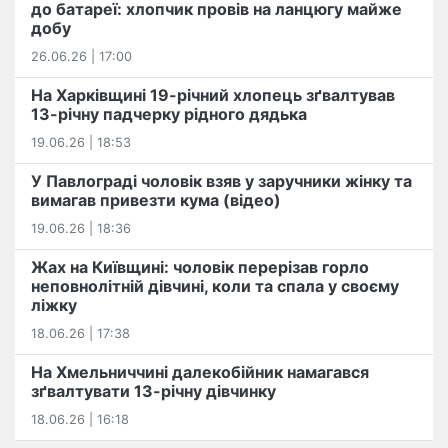
до батареї: хлопчик провів на ланцюгу майже
добу
26.06.26 | 17:00
На Харківщині 19-річний хлопець​ ️зґвалтував
13-річну падчерку рідного дядька
19.06.26 | 18:53
У Павлограді чоловік взяв у заручники жінку та
вимагав привезти кума (відео)
19.06.26 | 18:36
Жах на Київщині: чоловік перерізав горло
неповнолітній дівчині, коли та спала у своєму
ліжку
18.06.26 | 17:38
На Хмельниччині далекобійник намагався
зґвалтувати 13-річну дівчинку
18.06.26 | 16:18