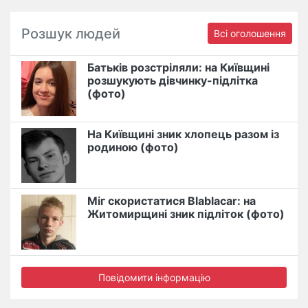
Розшук людей
Всі оголошення
Батьків розстріляли: на Київщині
розшукують дівчинку-підлітка
(фото)
На Київщині зник хлопець разом із
родиною (фото)
Міг скористатися Blablacar: на
Житомирщині зник підліток (фото)
Повідомити інформацію