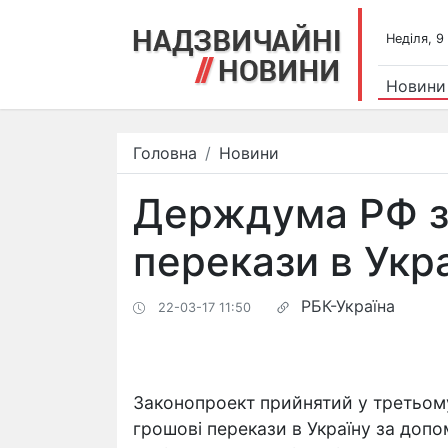
Недiля, 9
Новини
Головна
Новини
Держдума РФ з
перекази в Укр
РБК-Україна
22-03-17 11:50
Законопроект прийнятий у третьом
грошові перекази в Україну за доп