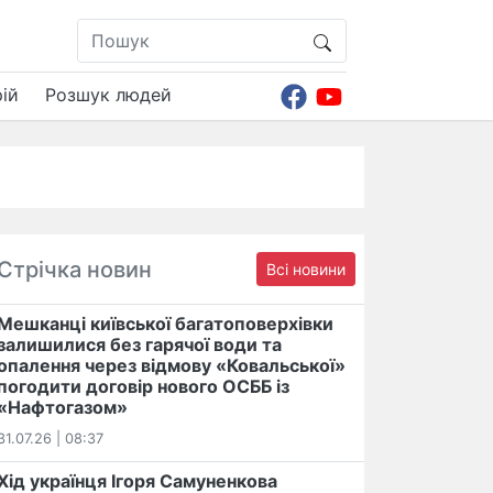
ій
Розшук людей
Стрічка новин
Всі новини
Мешканці київської багатоповерхівки
залишилися без гарячої води та
опалення через відмову «Ковальської»
погодити договір нового ОСББ із
«Нафтогазом»
31.07.26 | 08:37
Хід українця Ігоря Самуненкова