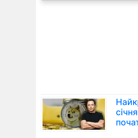
Найк
січн
поча