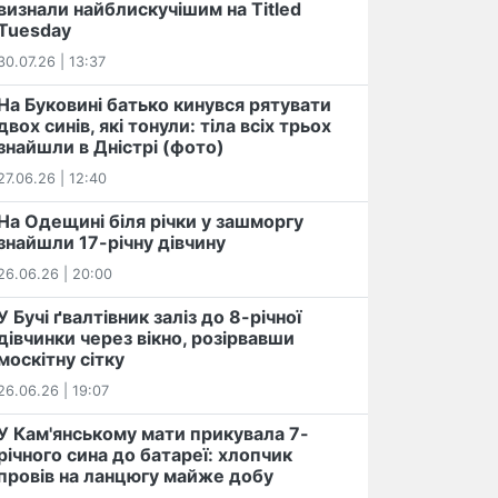
визнали найблискучішим на Titled
Tuesday
30.07.26 | 13:37
На Буковині батько кинувся рятувати
двох синів, які тонули: тіла всіх трьох
знайшли в Дністрі (фото)
27.06.26 | 12:40
На Одещині біля річки у зашморгу
знайшли 17-річну дівчину
26.06.26 | 20:00
У Бучі ґвалтівник заліз до 8-річної
дівчинки через вікно, розірвавши
москітну сітку
26.06.26 | 19:07
У Кам'янському мати прикувала 7-
річного сина до батареї: хлопчик
провів на ланцюгу майже добу