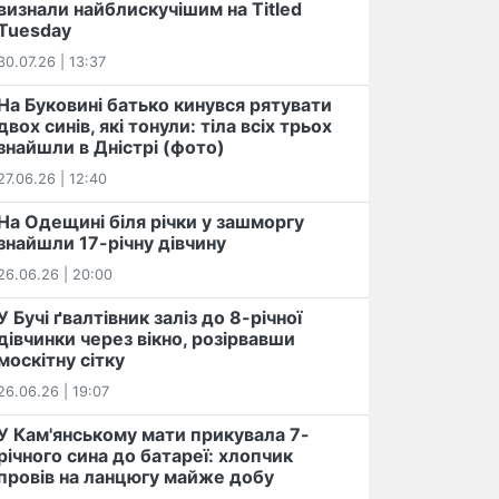
визнали найблискучішим на Titled
Tuesday
30.07.26 | 13:37
На Буковині батько кинувся рятувати
двох синів, які тонули: тіла всіх трьох
знайшли в Дністрі (фото)
27.06.26 | 12:40
На Одещині біля річки у зашморгу
знайшли 17-річну дівчину
26.06.26 | 20:00
У Бучі ґвалтівник заліз до 8-річної
дівчинки через вікно, розірвавши
москітну сітку
26.06.26 | 19:07
У Кам'янському мати прикувала 7-
річного сина до батареї: хлопчик
провів на ланцюгу майже добу