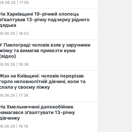
26.06.26 | 17:00
На Харківщині 19-річний хлопець​
️зґвалтував 13-річну падчерку рідного
дядька
19.06.26 | 18:53
У Павлограді чоловік взяв у заручники
жінку та вимагав привезти кума
(відео)
19.06.26 | 18:36
Жах на Київщині: чоловік перерізав
горло неповнолітній дівчині, коли та
спала у своєму ліжку
18.06.26 | 17:38
На Хмельниччині далекобійник
намагався зґвалтувати 13-річну
дівчинку
18.06.26 | 16:18