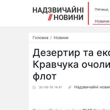
П’ятниця,
Новини
Головна
Новини
Дезертир та ек
Кравчука очоли
флот
Надзвичайні нови
30-06-16 14:41