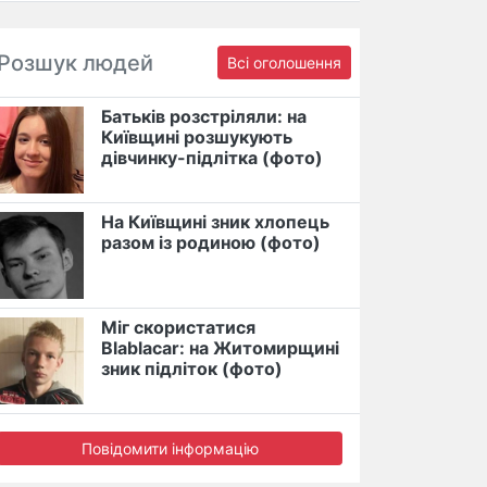
Розшук людей
Всі оголошення
Батьків розстріляли: на
Київщині розшукують
дівчинку-підлітка (фото)
На Київщині зник хлопець
разом із родиною (фото)
Міг скористатися
Blablacar: на Житомирщині
зник підліток (фото)
Повідомити інформацію