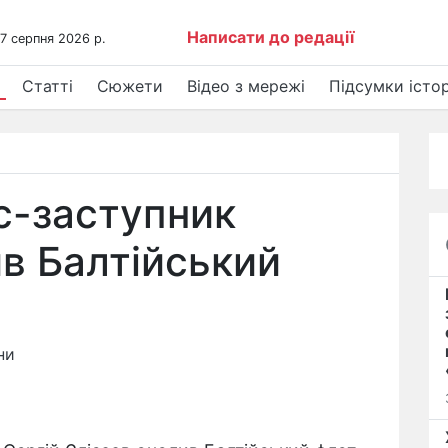
Написати до редації
 7 серпня 2026 р.
Статті
Сюжети
Відео з мережі
Підсумки істор
с-заступник
в Балтійський
ни