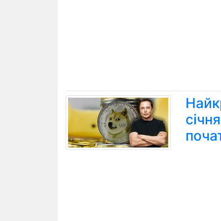
Найк
січн
поча