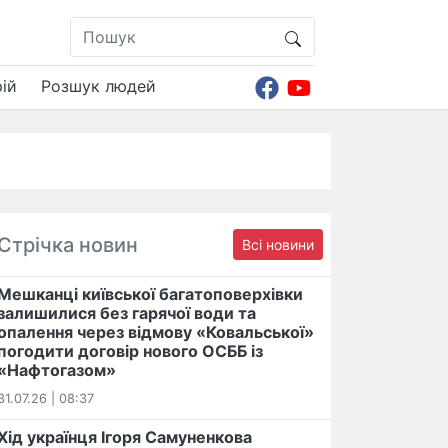
ій
Розшук людей
Стрічка новин
Всі новини
Мешканці київської багатоповерхівки
залишилися без гарячої води та
опалення через відмову «Ковальської»
погодити договір нового ОСББ із
«Нафтогазом»
31.07.26 | 08:37
Хід українця Ігоря Самуненкова