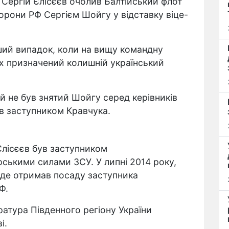
 Сергій Єлісєєв очолив Балтійський флот
орони РФ Сергієм Шойгу у відставку віце-
ший випадок, коли на вищу командну
х призначений колишній український
й не був знятий Шойгу серед керівників
ув заступником Кравчука.
Єлісєєв був заступником
ськими силами ЗСУ. У липні 2014 року,
ї, де отримав посаду заступника
Ф.
ратура Південного регіону України
і.