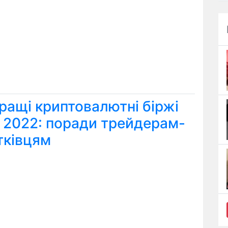
ращі криптовалютні біржі
я 2022: поради трейдерам-
тківцям