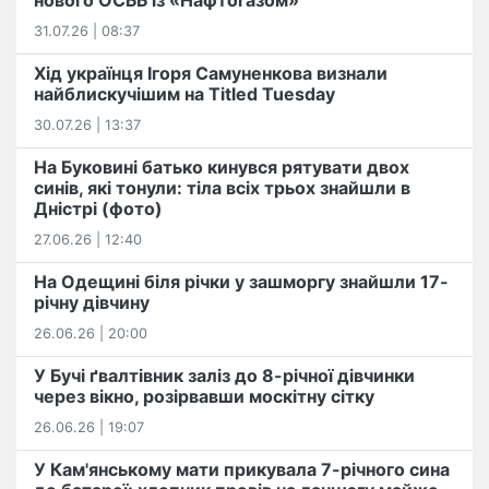
нового ОСББ із «Нафтогазом»
31.07.26 | 08:37
Хід українця Ігоря Самуненкова визнали
найблискучішим на Titled Tuesday
30.07.26 | 13:37
На Буковині батько кинувся рятувати двох
синів, які тонули: тіла всіх трьох знайшли в
Дністрі (фото)
27.06.26 | 12:40
На Одещині біля річки у зашморгу знайшли 17-
річну дівчину
26.06.26 | 20:00
У Бучі ґвалтівник заліз до 8-річної дівчинки
через вікно, розірвавши москітну сітку
26.06.26 | 19:07
У Кам'янському мати прикувала 7-річного сина