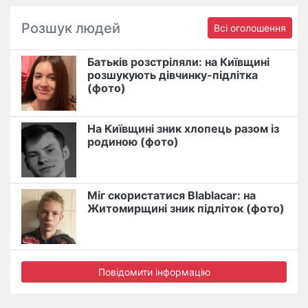
Розшук людей
Всі оголошення
Батьків розстріляли: на Київщині
розшукують дівчинку-підлітка
(фото)
На Київщині зник хлопець разом із
родиною (фото)
Міг скористатися Blablacar: на
Житомирщині зник підліток (фото)
Повідомити інформацію