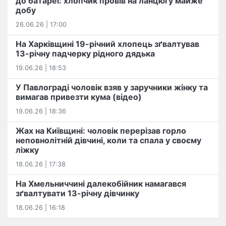
до батареї: хлопчик провів на ланцюгу майже
добу
26.06.26 | 17:00
На Харківщині 19-річний хлопець​ ️зґвалтував
13-річну падчерку рідного дядька
19.06.26 | 18:53
У Павлограді чоловік взяв у заручники жінку та
вимагав привезти кума (відео)
19.06.26 | 18:36
Жах на Київщині: чоловік перерізав горло
неповнолітній дівчині, коли та спала у своєму
ліжку
18.06.26 | 17:38
На Хмельниччині далекобійник намагався
зґвалтувати 13-річну дівчинку
18.06.26 | 16:18