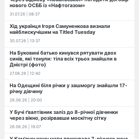
нового ОСББ із «Нафтогазом»
31.07.26 | 08:37
Хід українця Ігоря Самуненкова визнали
найблискучішим на Titled Tuesday
30.07.26 | 13:37
На Буковині батько кинувся рятувати двох
синів, які тонули: тіла всіх трьох знайшли в
Дністрі (фото)
27.06.26 | 12:40
На Одещині біля річки у зашморгу знайшли 17-
річну дівчину
26.06.26 | 20:00
У Бучі ґвалтівник заліз до 8-річної дівчинки
через вікно, розірвавши москітну сітку
26.06.26 | 19:07
У Кам'янському мати прикувала 7-річного сина