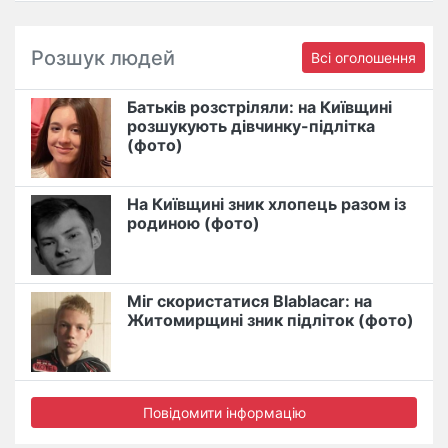
Розшук людей
Всі оголошення
Батьків розстріляли: на Київщині
розшукують дівчинку-підлітка
(фото)
На Київщині зник хлопець разом із
родиною (фото)
Міг скористатися Blablacar: на
Житомирщині зник підліток (фото)
Повідомити інформацію