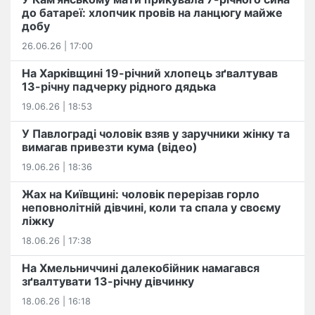
до батареї: хлопчик провів на ланцюгу майже
добу
26.06.26 | 17:00
На Харківщині 19-річний хлопець​ ️зґвалтував
13-річну падчерку рідного дядька
19.06.26 | 18:53
У Павлограді чоловік взяв у заручники жінку та
вимагав привезти кума (відео)
19.06.26 | 18:36
Жах на Київщині: чоловік перерізав горло
неповнолітній дівчині, коли та спала у своєму
ліжку
18.06.26 | 17:38
На Хмельниччині далекобійник намагався
зґвалтувати 13-річну дівчинку
18.06.26 | 16:18