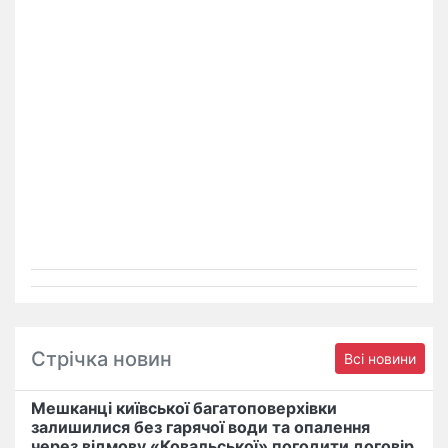
Стрічка новин
Всі новини
Мешканці київської багатоповерхівки
залишилися без гарячої води та опалення
через відмову «Ковальської» погодити договір