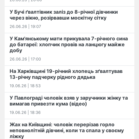
У Бучі ґвалтівник заліз до 8-річної дівчинки
через вікно, розірвавши москітну сітку
26.06.26 | 19:07
У Кам'янському мати прикувала 7-річного сина
до батареї: хлопчик провів на ланцюгу майже
добу
26.06.26 | 17:00
На Харківщині 19-річний хлопець​ ️зґвалтував
13-річну падчерку рідного дядька
19.06.26 | 18:53
У Павлограді чоловік взяв у заручники жінку та
вимагав привезти кума (відео)
19.06.26 | 18:36
Жах на Київщині: чоловік перерізав горло
неповнолітній дівчині, коли та спала у своєму
ліжку