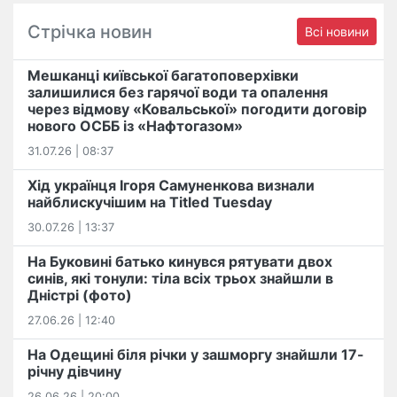
Стрічка новин
Всі новини
Мешканці київської багатоповерхівки
залишилися без гарячої води та опалення
через відмову «Ковальської» погодити договір
нового ОСББ із «Нафтогазом»
31.07.26 | 08:37
Хід українця Ігоря Самуненкова визнали
найблискучішим на Titled Tuesday
30.07.26 | 13:37
На Буковині батько кинувся рятувати двох
синів, які тонули: тіла всіх трьох знайшли в
Дністрі (фото)
27.06.26 | 12:40
На Одещині біля річки у зашморгу знайшли 17-
річну дівчину
26.06.26 | 20:00