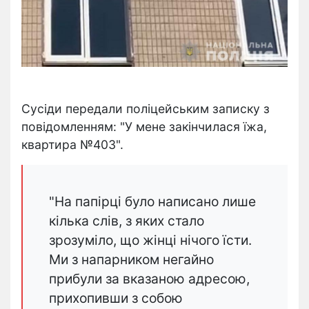
Сусіди передали поліцейським записку з
повідомленням: "У мене закінчилася їжа,
квартира №403".
"На папірці було написано лише
кілька слів, з яких стало
зрозуміло, що жінці нічого їсти.
Ми з напарником негайно
прибули за вказаною адресою,
прихопивши з собою