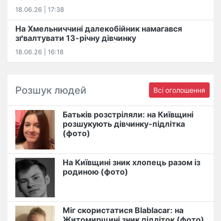
18.06.26 | 17:38
На Хмельниччині далекобійник намагався
зґвалтувати 13-річну дівчинку
18.06.26 | 16:18
Розшук людей
Всі оголошення
Батьків розстріляли: на Київщині
розшукують дівчинку-підлітка
(фото)
На Київщині зник хлопець разом із
родиною (фото)
Міг скористатися Blablacar: на
Житомирщині зник підліток (фото)