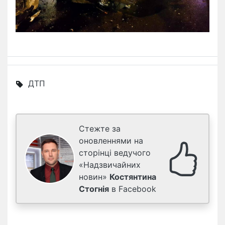
ДТП
Стежте за
оновленнями на
сторінці ведучого
«Надзвичайних
новин»
Костянтина
Стогнія
в Facebook