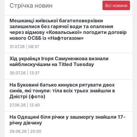
Стрічка новин
Всі новини
Мешканці київської багатоповерхівки
залишилися без гарячої води та опалення
через відмову «Ковальської» погодити договір
нового ОСББ із «Нафтогазом»
31.07.26 | 08:37
Хід українця Ігоря Самуненкова визнали
найблискучішим на Titled Tuesday
30.07.26 | 13:37
На Буковині батько кинувся рятувати двох
синів, які тонули: тіла всіх трьох знайшли в
Дністрі (фото)
27.06.26 | 12:40
На Одещині біля річки у зашморгу знайшли 17-
річну дівчину
26.06.26 | 20:00