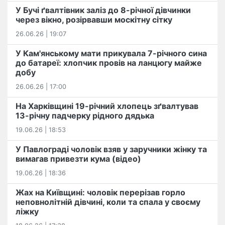
У Бучі ґвалтівник заліз до 8-річної дівчинки
через вікно, розірвавши москітну сітку
26.06.26 | 19:07
У Кам'янському мати прикувала 7-річного сина
до батареї: хлопчик провів на ланцюгу майже
добу
26.06.26 | 17:00
На Харківщині 19-річний хлопець​ ️зґвалтував
13-річну падчерку рідного дядька
19.06.26 | 18:53
У Павлограді чоловік взяв у заручники жінку та
вимагав привезти кума (відео)
19.06.26 | 18:36
Жах на Київщині: чоловік перерізав горло
неповнолітній дівчині, коли та спала у своєму
ліжку