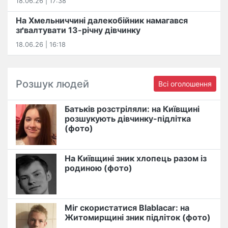
18.06.26 | 17:38
На Хмельниччині далекобійник намагався
зґвалтувати 13-річну дівчинку
18.06.26 | 16:18
Розшук людей
Всі оголошення
Батьків розстріляли: на Київщині
розшукують дівчинку-підлітка
(фото)
На Київщині зник хлопець разом із
родиною (фото)
Міг скористатися Blablacar: на
Житомирщині зник підліток (фото)