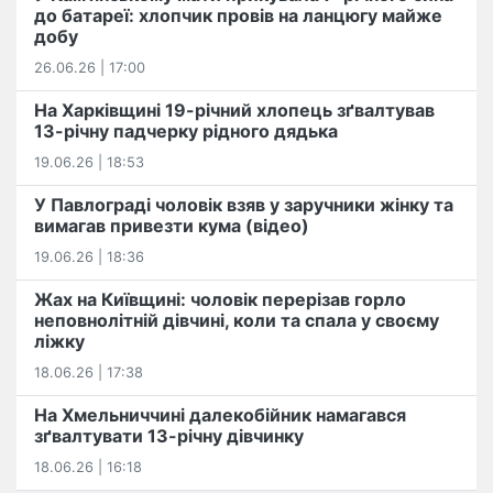
до батареї: хлопчик провів на ланцюгу майже
добу
26.06.26 | 17:00
На Харківщині 19-річний хлопець​ ️зґвалтував
13-річну падчерку рідного дядька
19.06.26 | 18:53
У Павлограді чоловік взяв у заручники жінку та
вимагав привезти кума (відео)
19.06.26 | 18:36
Жах на Київщині: чоловік перерізав горло
неповнолітній дівчині, коли та спала у своєму
ліжку
18.06.26 | 17:38
На Хмельниччині далекобійник намагався
зґвалтувати 13-річну дівчинку
18.06.26 | 16:18