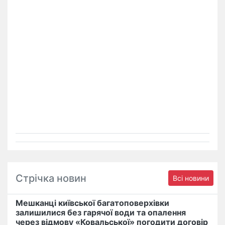
Стрічка новин
Всі новини
Мешканці київської багатоповерхівки
залишилися без гарячої води та опалення
через відмову «Ковальської» погодити договір