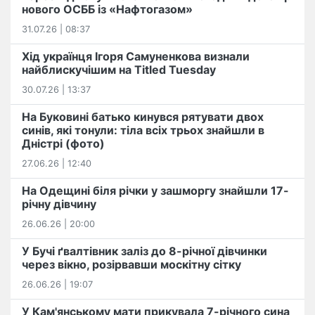
нового ОСББ із «Нафтогазом»
31.07.26 | 08:37
Хід українця Ігоря Самуненкова визнали
найблискучішим на Titled Tuesday
30.07.26 | 13:37
На Буковині батько кинувся рятувати двох
синів, які тонули: тіла всіх трьох знайшли в
Дністрі (фото)
27.06.26 | 12:40
На Одещині біля річки у зашморгу знайшли 17-
річну дівчину
26.06.26 | 20:00
У Бучі ґвалтівник заліз до 8-річної дівчинки
через вікно, розірвавши москітну сітку
26.06.26 | 19:07
У Кам'янському мати прикувала 7-річного сина