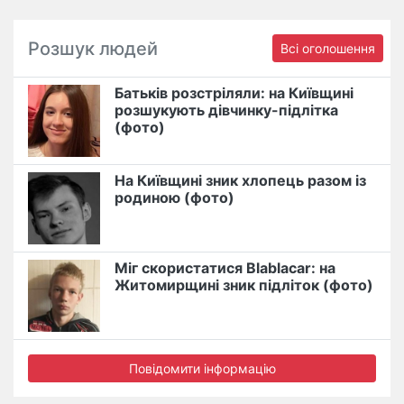
Розшук людей
Всі оголошення
Батьків розстріляли: на Київщині
розшукують дівчинку-підлітка
(фото)
На Київщині зник хлопець разом із
родиною (фото)
Міг скористатися Blablacar: на
Житомирщині зник підліток (фото)
Повідомити інформацію