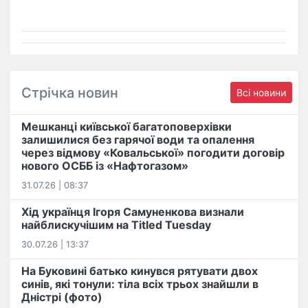
Стрічка новин
Всі новини
Мешканці київської багатоповерхівки
залишилися без гарячої води та опалення
через відмову «Ковальської» погодити договір
нового ОСББ із «Нафтогазом»
31.07.26 | 08:37
Хід українця Ігоря Самуненкова визнали
найблискучішим на Titled Tuesday
30.07.26 | 13:37
На Буковині батько кинувся рятувати двох
синів, які тонули: тіла всіх трьох знайшли в
Дністрі (фото)