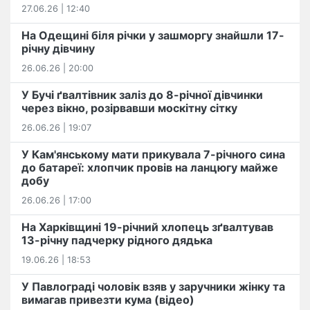
27.06.26 | 12:40
На Одещині біля річки у зашморгу знайшли 17-
річну дівчину
26.06.26 | 20:00
У Бучі ґвалтівник заліз до 8-річної дівчинки
через вікно, розірвавши москітну сітку
26.06.26 | 19:07
У Кам'янському мати прикувала 7-річного сина
до батареї: хлопчик провів на ланцюгу майже
добу
26.06.26 | 17:00
На Харківщині 19-річний хлопець​ ️зґвалтував
13-річну падчерку рідного дядька
19.06.26 | 18:53
У Павлограді чоловік взяв у заручники жінку та
вимагав привезти кума (відео)