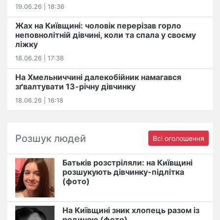
19.06.26 | 18:36
Жах на Київщині: чоловік перерізав горло
неповнолітній дівчині, коли та спала у своєму
ліжку
18.06.26 | 17:38
На Хмельниччині далекобійник намагався
зґвалтувати 13-річну дівчинку
18.06.26 | 16:18
Розшук людей
Всі оголошення
Батьків розстріляли: на Київщині
розшукують дівчинку-підлітка
(фото)
На Київщині зник хлопець разом із
родиною (фото)