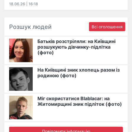
18.06.26 | 16:18
Розшук людей
Всі оголошення
Батьків розстріляли: на Київщині
розшукують дівчинку-підлітка
(фото)
На Київщині зник хлопець разом із
родиною (фото)
Міг скористатися Blablacar: на
Житомирщині зник підліток (фото)
Повідомити інформацію