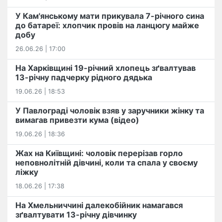
У Кам'янському мати прикувала 7-річного сина
до батареї: хлопчик провів на ланцюгу майже
добу
26.06.26 | 17:00
На Харківщині 19-річний хлопець​ ️зґвалтував
13-річну падчерку рідного дядька
19.06.26 | 18:53
У Павлограді чоловік взяв у заручники жінку та
вимагав привезти кума (відео)
19.06.26 | 18:36
Жах на Київщині: чоловік перерізав горло
неповнолітній дівчині, коли та спала у своєму
ліжку
18.06.26 | 17:38
На Хмельниччині далекобійник намагався
зґвалтувати 13-річну дівчинку