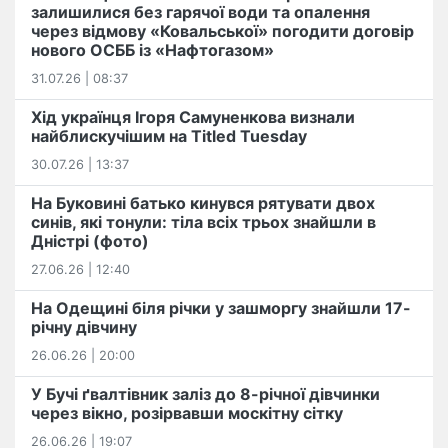
залишилися без гарячої води та опалення
через відмову «Ковальської» погодити договір
нового ОСББ із «Нафтогазом»
31.07.26 | 08:37
Хід українця Ігоря Самуненкова визнали
найблискучішим на Titled Tuesday
30.07.26 | 13:37
На Буковині батько кинувся рятувати двох
синів, які тонули: тіла всіх трьох знайшли в
Дністрі (фото)
27.06.26 | 12:40
На Одещині біля річки у зашморгу знайшли 17-
річну дівчину
26.06.26 | 20:00
У Бучі ґвалтівник заліз до 8-річної дівчинки
через вікно, розірвавши москітну сітку
26.06.26 | 19:07