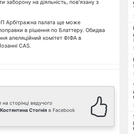
ти заборону на діяльність, пов'язану з
ФП Арбітражна палата ще може
поправки в рішення по Блаттеру. Обидва
ня апеляційний комітет ФІФА в
озанні CAS.
 на сторінці ведучого
Костянтина Стогнія
в Facebook