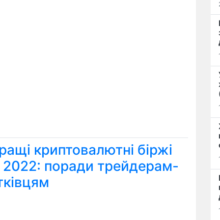
ращі криптовалютні біржі
я 2022: поради трейдерам-
тківцям