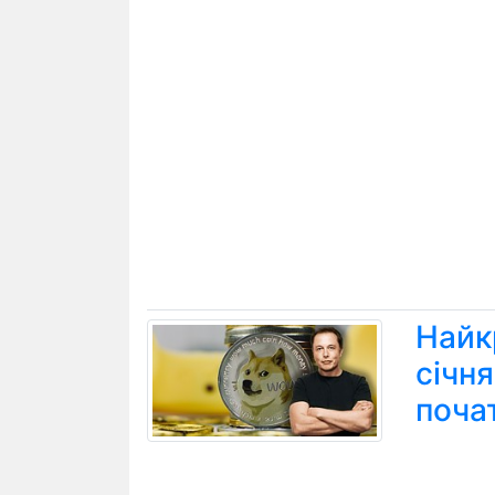
Найк
січн
поча