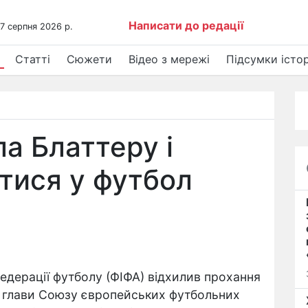
Написати до редації
 7 серпня 2026 р.
Статті
Сюжети
Відео з мережі
Підсумки істор
а Блаттеру і
атися у футбол
едерації футболу (ФІФА) відхилив прохання
і глави Союзу європейських футбольних