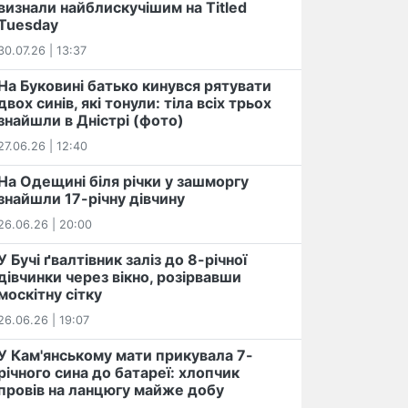
визнали найблискучішим на Titled
Tuesday
30.07.26 | 13:37
На Буковині батько кинувся рятувати
двох синів, які тонули: тіла всіх трьох
знайшли в Дністрі (фото)
27.06.26 | 12:40
На Одещині біля річки у зашморгу
знайшли 17-річну дівчину
26.06.26 | 20:00
У Бучі ґвалтівник заліз до 8-річної
дівчинки через вікно, розірвавши
москітну сітку
26.06.26 | 19:07
У Кам'янському мати прикувала 7-
річного сина до батареї: хлопчик
провів на ланцюгу майже добу