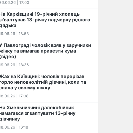
26.06.26 | 17:00
На Харківщині 19-річний хлопець​
️зґвалтував 13-річну падчерку рідного
дядька
19.06.26 | 18:53
У Павлограді чоловік взяв у заручники
жінку та вимагав привезти кума
(відео)
19.06.26 | 18:36
Жах на Київщині: чоловік перерізав
горло неповнолітній дівчині, коли та
спала у своєму ліжку
18.06.26 | 17:38
На Хмельниччині далекобійник
намагався зґвалтувати 13-річну
дівчинку
18.06.26 | 16:18