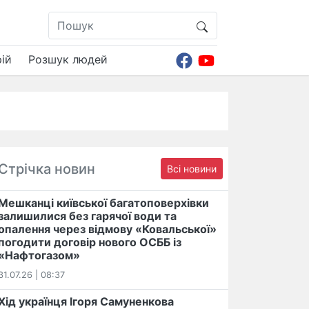
ій
Розшук людей
Стрічка новин
Всі новини
Мешканці київської багатоповерхівки
залишилися без гарячої води та
опалення через відмову «Ковальської»
погодити договір нового ОСББ із
«Нафтогазом»
31.07.26 | 08:37
Хід українця Ігоря Самуненкова