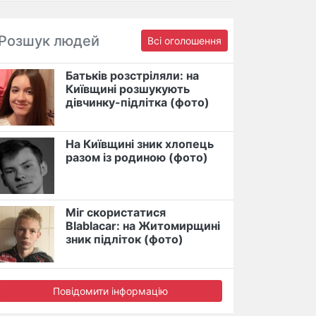
Розшук людей
Всі оголошення
Батьків розстріляли: на
Київщині розшукують
дівчинку-підлітка (фото)
На Київщині зник хлопець
разом із родиною (фото)
Міг скористатися
Blablacar: на Житомирщині
зник підліток (фото)
Повідомити інформацію