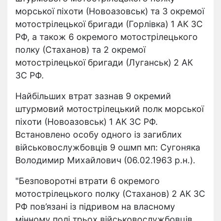
морської піхоти (Новоазовськ) та 3 окремої
мотострілецької бригади (Горлівка) 1 АК ЗС
РФ, а також 6 окремого мотострілецького
полку (Стаханов) та 2 окремої
мотострілецької бригади (Луганськ) 2 АК
ЗС РФ.
Найбільших втрат зазнав 9 окремий
штурмовий мотострілецький полк морської
піхоти (Новоазовськ) 1 АК ЗС РФ.
Встановлено особу одного із загиблих
військовослужбовців 9 ошмп мп: Сугоняка
Володимир Михайлович (06.02.1963 р.н.).
"Безповоротні втрати 6 окремого
мотострілецького полку (Стаханов) 2 АК ЗС
РФ пов’язані із підривом на власному
мінному полі трьох військовослужбовців