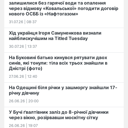
залишилися без гарячої води та опалення
через відмову «Ковальської» погодити договір
нового ОСББ із «Нафтогазом»
31.07.26 | 08:37
Хід українця Ігоря Самуненкова визнали
найблискучішим на Titled Tuesday
30.07.26 | 13:37
На Буковині батько кинувся рятувати двох
синів, які тонули: тіла всіх трьох знайшли в
Дністрі (фото)
27.06.26 | 12:40
На Одещині біля річки у зашморгу знайшли 17-
річну дівчину
26.06.26 | 20:00
У Бучі ґвалтівник заліз до 8-річної дівчинки
через вікно, розірвавши москітну сітку
26.06.26 | 19:07