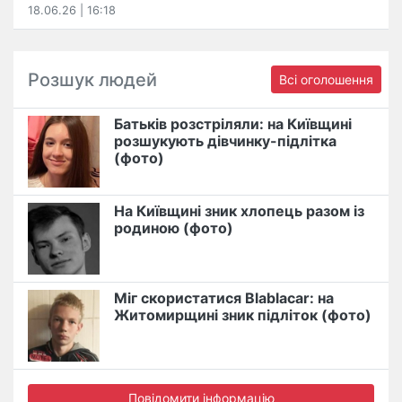
18.06.26 | 16:18
Розшук людей
Всі оголошення
Батьків розстріляли: на Київщині
розшукують дівчинку-підлітка
(фото)
На Київщині зник хлопець разом із
родиною (фото)
Міг скористатися Blablacar: на
Житомирщині зник підліток (фото)
Повідомити інформацію