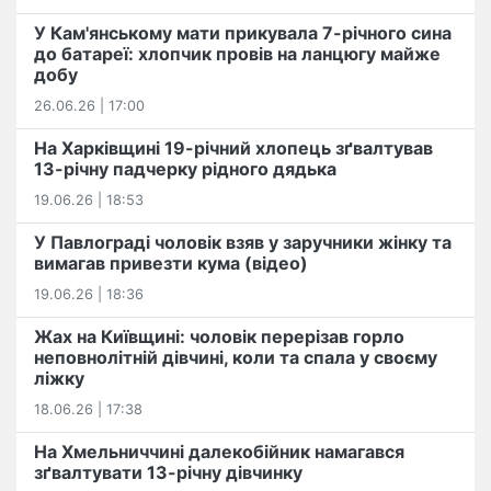
У Кам'янському мати прикувала 7-річного сина
до батареї: хлопчик провів на ланцюгу майже
добу
26.06.26 | 17:00
На Харківщині 19-річний хлопець​ ️зґвалтував
13-річну падчерку рідного дядька
19.06.26 | 18:53
У Павлограді чоловік взяв у заручники жінку та
вимагав привезти кума (відео)
19.06.26 | 18:36
Жах на Київщині: чоловік перерізав горло
неповнолітній дівчині, коли та спала у своєму
ліжку
18.06.26 | 17:38
На Хмельниччині далекобійник намагався
зґвалтувати 13-річну дівчинку