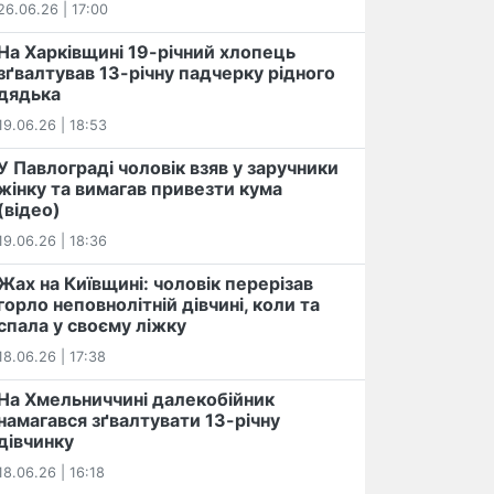
26.06.26 | 17:00
На Харківщині 19-річний хлопець​
️зґвалтував 13-річну падчерку рідного
дядька
19.06.26 | 18:53
У Павлограді чоловік взяв у заручники
жінку та вимагав привезти кума
(відео)
19.06.26 | 18:36
Жах на Київщині: чоловік перерізав
горло неповнолітній дівчині, коли та
спала у своєму ліжку
18.06.26 | 17:38
На Хмельниччині далекобійник
намагався зґвалтувати 13-річну
дівчинку
18.06.26 | 16:18