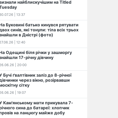
визнали найблискучішим на Titled
Tuesday
30.07.26 | 13:37
На Буковині батько кинувся рятувати
двох синів, які тонули: тіла всіх трьох
знайшли в Дністрі (фото)
27.06.26 | 12:40
На Одещині біля річки у зашморгу
знайшли 17-річну дівчину
26.06.26 | 20:00
У Бучі ґвалтівник заліз до 8-річної
дівчинки через вікно, розірвавши
москітну сітку
26.06.26 | 19:07
У Кам'янському мати прикувала 7-
річного сина до батареї: хлопчик
провів на ланцюгу майже добу