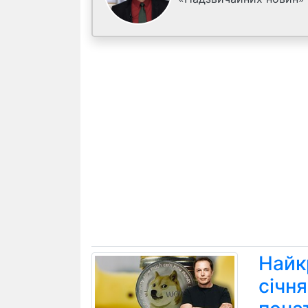
Найк
січн