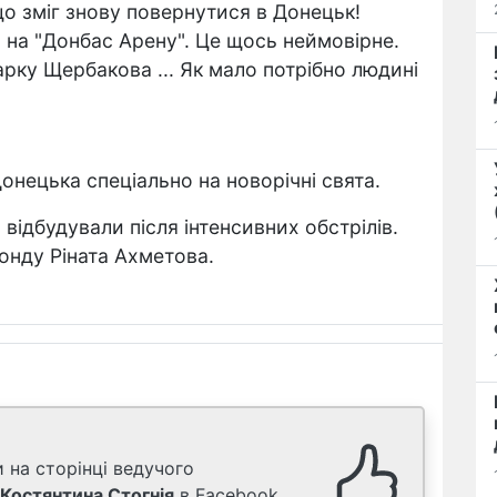
що зміг знову повернутися в Донецьк!
на "Донбас Арену". Це щось неймовірне.
рку Щербакова ... Як мало потрібно людині
Донецька спеціально на новорічні свята.
відбудували після інтенсивних обстрілів.
онду Ріната Ахметова.
 на сторінці ведучого
Костянтина Стогнія
в Facebook