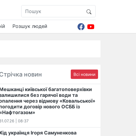
ій
Розшук людей
Стрічка новин
Всі новини
Мешканці київської багатоповерхівки
залишилися без гарячої води та
опалення через відмову «Ковальської»
погодити договір нового ОСББ із
«Нафтогазом»
31.07.26 | 08:37
Хід українця Ігоря Самуненкова