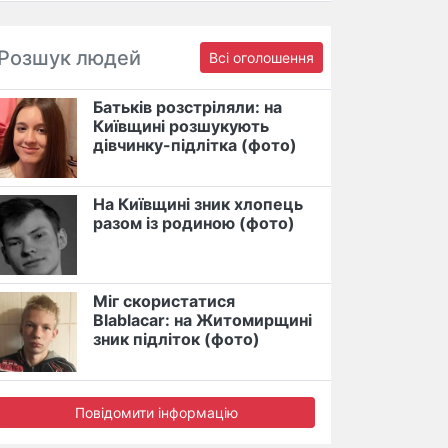
Розшук людей
Всі оголошення
Батьків розстріляли: на
Київщині розшукують
дівчинку-підлітка (фото)
На Київщині зник хлопець
разом із родиною (фото)
Міг скористатися
Blablacar: на Житомирщині
зник підліток (фото)
Повідомити інформацію