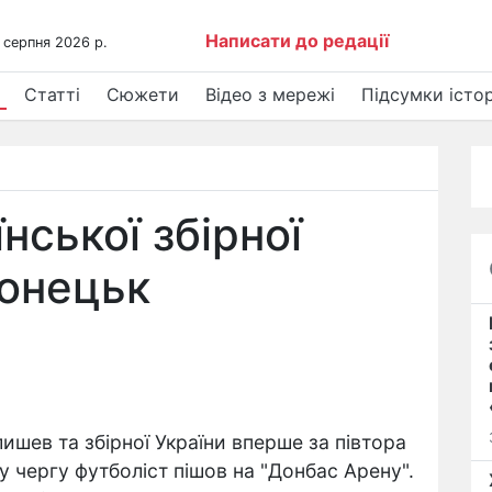
Написати до редації
 серпня 2026 р.
Статті
Сюжети
Відео з мережі
Підсумки істор
нської збірної
Донецьк
шев та збірної України вперше за півтора
 чергу футболіст пішов на "Донбас Арену".