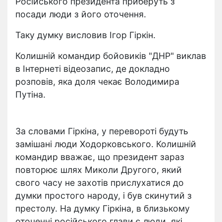
Російського президента приберуть з
посади люди з його оточення.
Таку думку висловив Ігор Гіркін.
Колишній командир бойовиків "ДНР" виклав
в Інтернеті відеозапис, де докладно
розповів, яка доля чекає Володимира
Путіна.
За словами Гіркіна, у перевороті будуть
замішані люди Ходорковського. Колишній
командир вважає, що президент зараз
повторює шлях Миколи Другого, який
свого часу не захотів прислухатися до
думки простого народу, і був скинутий з
престолу. На думку Гіркіна, в близькому
оточенні російського глави є люди, які