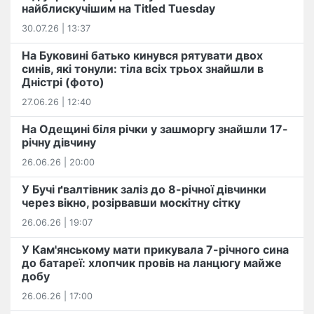
найблискучішим на Titled Tuesday
30.07.26 | 13:37
На Буковині батько кинувся рятувати двох
синів, які тонули: тіла всіх трьох знайшли в
Дністрі (фото)
27.06.26 | 12:40
На Одещині біля річки у зашморгу знайшли 17-
річну дівчину
26.06.26 | 20:00
У Бучі ґвалтівник заліз до 8-річної дівчинки
через вікно, розірвавши москітну сітку
26.06.26 | 19:07
У Кам'янському мати прикувала 7-річного сина
до батареї: хлопчик провів на ланцюгу майже
добу
26.06.26 | 17:00