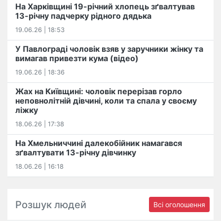
На Харківщині 19-річний хлопець​ ️зґвалтував
13-річну падчерку рідного дядька
19.06.26 | 18:53
У Павлограді чоловік взяв у заручники жінку та
вимагав привезти кума (відео)
19.06.26 | 18:36
Жах на Київщині: чоловік перерізав горло
неповнолітній дівчині, коли та спала у своєму
ліжку
18.06.26 | 17:38
На Хмельниччині далекобійник намагався
зґвалтувати 13-річну дівчинку
18.06.26 | 16:18
Розшук людей
Всі оголошення