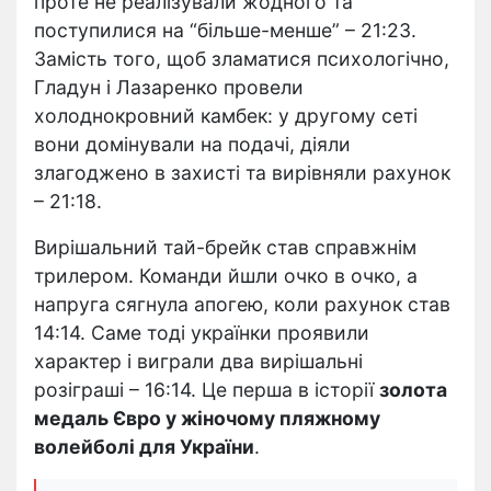
проте не реалізували жодного та
поступилися на “більше-менше” – 21:23.
Замість того, щоб зламатися психологічно,
Гладун і Лазаренко провели
холоднокровний камбек: у другому сеті
вони домінували на подачі, діяли
злагоджено в захисті та вирівняли рахунок
– 21:18.
Вирішальний тай-брейк став справжнім
трилером. Команди йшли очко в очко, а
напруга сягнула апогею, коли рахунок став
14:14. Саме тоді українки проявили
характер і виграли два вирішальні
розіграші – 16:14. Це перша в історії
золота
медаль Євро у жіночому пляжному
волейболі для України
.