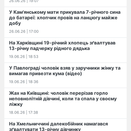
26.06.26 | 19:07
У Кам'янському мати прикувала 7-річного сина
до батареї: хлопчик провів на ланцюгу майже
добу
26.06.26 | 17:00
На Харківщині 19-річний хлопець​ ️зґвалтував
13-річну падчерку рідного дядька
19.06.26 | 18:53
У Павлограді чоловік взяв у заручники жінку та
вимагав привезти кума (відео)
19.06.26 | 18:36
Жах на Київщині: чоловік перерізав горло
неповнолітній дівчині, коли та спала у своєму
ліжку
18.06.26 | 17:38
На Хмельниччині далекобійник намагався
зґвалтувати 13-річну дівчинку