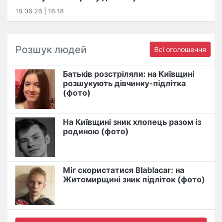
18.06.26 | 16:18
Розшук людей
Всі оголошення
Батьків розстріляли: на Київщині
розшукують дівчинку-підлітка
(фото)
На Київщині зник хлопець разом із
родиною (фото)
Міг скористатися Blablacar: на
Житомирщині зник підліток (фото)