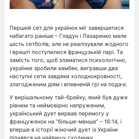
Перший сет для українок міг завершитися
набагато раніше – Гладун і Лазаренко мали
шість сетболів, але не реалізували жодного
і врешті поступилися французькій парі. Та
замість того, щоб зламатися психологічно,
українки зробили камбек, вигравши два
наступні сети завдяки холоднокровності,
злагодженим діям і впевненій грі на подачі.
У вирішальному тай-брейку, який був дуже
рівним та неймовірно напруженим,
український дует вирвав перемогу у
француженок на “більше-менше” – 16:14, і
вперше в історії жіночий дует із України
піднявся на найвищу сходинку