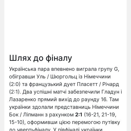
Шлях до фіналу
Українська пара впевнено виграла групу G,
обігравши Уль / Шюргольц із Німеччини
(2:0) та французький дует Пласетт / Річард
(2:1). Два успішні матчі забезпечили Гладун і
Лазаренко прямий вихід до раунду 16. Там
українки здолали представниць Німеччини
Бок / Ліпманн з рахунком
2:1
(16-21, 21-19,
15-10), оформивши цією перемогою путівку
до чвертьфіналу. У півфіналі українки