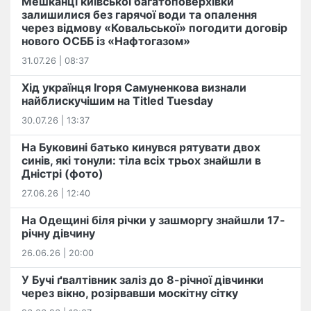
Мешканці київської багатоповерхівки
залишилися без гарячої води та опалення
через відмову «Ковальської» погодити договір
нового ОСББ із «Нафтогазом»
31.07.26 | 08:37
Хід українця Ігоря Самуненкова визнали
найблискучішим на Titled Tuesday
30.07.26 | 13:37
На Буковині батько кинувся рятувати двох
синів, які тонули: тіла всіх трьох знайшли в
Дністрі (фото)
27.06.26 | 12:40
На Одещині біля річки у зашморгу знайшли 17-
річну дівчину
26.06.26 | 20:00
У Бучі ґвалтівник заліз до 8-річної дівчинки
через вікно, розірвавши москітну сітку