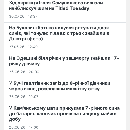
Хід українця Ігоря Самуненкова визнали
найблискучішим на Titled Tuesday
30.07.26 | 13:37
На Буковині батько кинувся рятувати двох
синів, які тонули: тіла всіх трьох знайшли в
Дністрі (фото)
27.06.26 | 12:40
На Одещині біля річки у зашморгу знайшли 17-
річну дівчину
26.06.26 | 20:00
У Бучі ґвалтівник заліз до 8-річної дівчинки
через вікно, розірвавши москітну сітку
26.06.26 | 19:07
У Кам'янському мати прикувала 7-річного сина
до батареї: хлопчик провів на ланцюгу майже
добу
26.06.26 | 17:00