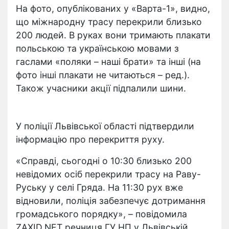
На фото, опублікованих у «Варта-1», видно,
що міжнародну трасу перекрили близько
200 людей. В руках вони тримають плакати
польською та українською мовами з
гаслами «поляки – наші брати» та інші (на
фото інші плакати не читаються – ред.).
Також учасники акції підпалили шини.
У поліції Львівської області підтвердили
інформацію про перекриття руху.
«Справді, сьогодні о 10:30 близько 200
невідомих осіб перекрили трасу на Раву-
Руську у селі Гряда. На 11:30 рух вже
відновили, поліція забезпечує дотримання
громадського порядку», – повідомила
ZAXID.NET речниця ГУ НП у Львівській