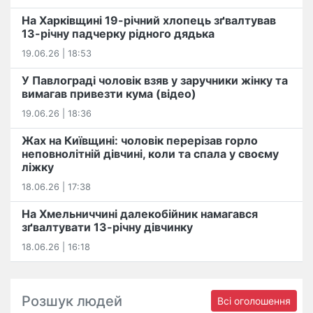
На Харківщині 19-річний хлопець​ ️зґвалтував
13-річну падчерку рідного дядька
19.06.26 | 18:53
У Павлограді чоловік взяв у заручники жінку та
вимагав привезти кума (відео)
19.06.26 | 18:36
Жах на Київщині: чоловік перерізав горло
неповнолітній дівчині, коли та спала у своєму
ліжку
18.06.26 | 17:38
На Хмельниччині далекобійник намагався
зґвалтувати 13-річну дівчинку
18.06.26 | 16:18
Розшук людей
Всі оголошення