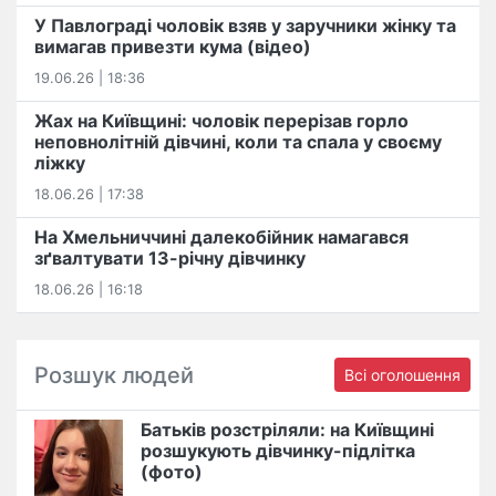
У Павлограді чоловік взяв у заручники жінку та
вимагав привезти кума (відео)
19.06.26 | 18:36
Жах на Київщині: чоловік перерізав горло
неповнолітній дівчині, коли та спала у своєму
ліжку
18.06.26 | 17:38
На Хмельниччині далекобійник намагався
зґвалтувати 13-річну дівчинку
18.06.26 | 16:18
Розшук людей
Всі оголошення
Батьків розстріляли: на Київщині
розшукують дівчинку-підлітка
(фото)