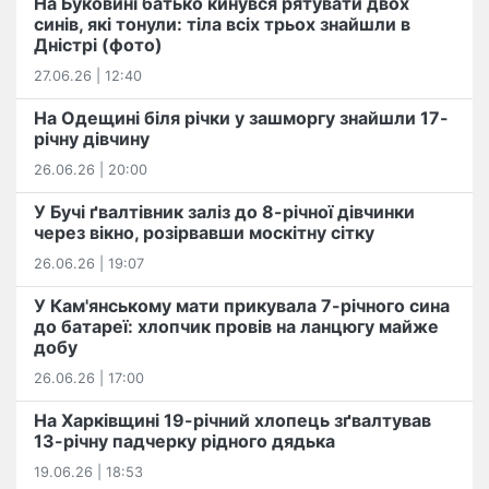
На Буковині батько кинувся рятувати двох
синів, які тонули: тіла всіх трьох знайшли в
Дністрі (фото)
27.06.26 | 12:40
На Одещині біля річки у зашморгу знайшли 17-
річну дівчину
26.06.26 | 20:00
У Бучі ґвалтівник заліз до 8-річної дівчинки
через вікно, розірвавши москітну сітку
26.06.26 | 19:07
У Кам'янському мати прикувала 7-річного сина
до батареї: хлопчик провів на ланцюгу майже
добу
26.06.26 | 17:00
На Харківщині 19-річний хлопець​ ️зґвалтував
13-річну падчерку рідного дядька
19.06.26 | 18:53