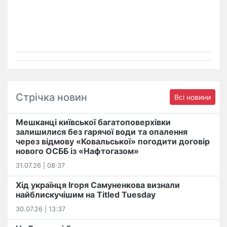
Стрічка новин
Всі новини
Мешканці київської багатоповерхівки
залишилися без гарячої води та опалення
через відмову «Ковальської» погодити договір
нового ОСББ із «Нафтогазом»
31.07.26 | 08:37
Хід українця Ігоря Самуненкова визнали
найблискучішим на Titled Tuesday
30.07.26 | 13:37