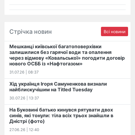
Стрічка новин
Всі новини
Мешканці київської багатоповерхівки
залишилися без гарячої води та опалення
через відмову «Ковальської» погодити договір
нового ОСББ із «Нафтогазом»
31.07.26 | 08:37
Хід українця Ігоря Самуненкова визнали
найблискучішим на Titled Tuesday
30.07.26 | 13:37
На Буковині батько кинувся рятувати двох
синів, які тонули: тіла всіх трьох знайшли в
Дністрі (фото)
27.06.26 | 12:40