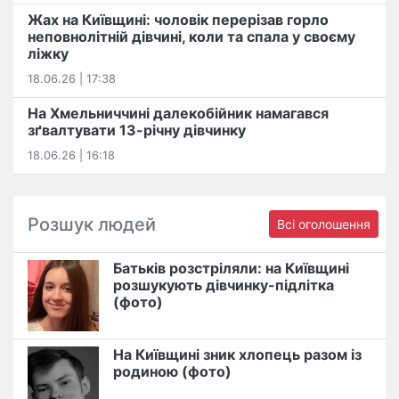
Жах на Київщині: чоловік перерізав горло
неповнолітній дівчині, коли та спала у своєму
ліжку
18.06.26 | 17:38
На Хмельниччині далекобійник намагався
зґвалтувати 13-річну дівчинку
18.06.26 | 16:18
Розшук людей
Всі оголошення
Батьків розстріляли: на Київщині
розшукують дівчинку-підлітка
(фото)
На Київщині зник хлопець разом із
родиною (фото)