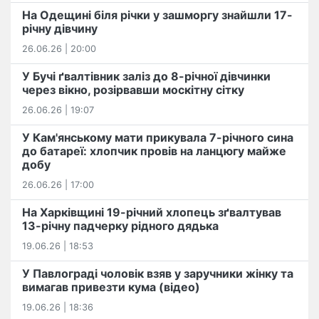
На Одещині біля річки у зашморгу знайшли 17-
річну дівчину
26.06.26 | 20:00
У Бучі ґвалтівник заліз до 8-річної дівчинки
через вікно, розірвавши москітну сітку
26.06.26 | 19:07
У Кам'янському мати прикувала 7-річного сина
до батареї: хлопчик провів на ланцюгу майже
добу
26.06.26 | 17:00
На Харківщині 19-річний хлопець​ ️зґвалтував
13-річну падчерку рідного дядька
19.06.26 | 18:53
У Павлограді чоловік взяв у заручники жінку та
вимагав привезти кума (відео)
19.06.26 | 18:36