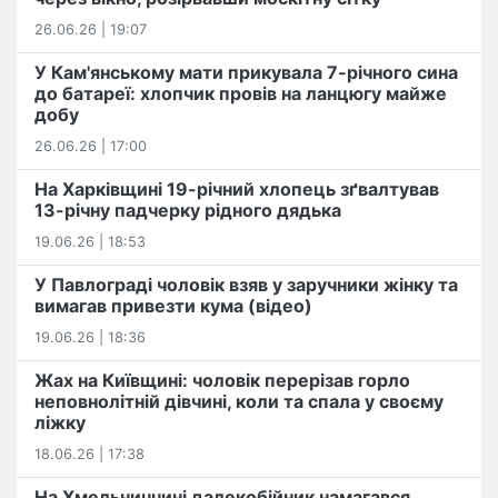
26.06.26 | 19:07
У Кам'янському мати прикувала 7-річного сина
до батареї: хлопчик провів на ланцюгу майже
добу
26.06.26 | 17:00
На Харківщині 19-річний хлопець​ ️зґвалтував
13-річну падчерку рідного дядька
19.06.26 | 18:53
У Павлограді чоловік взяв у заручники жінку та
вимагав привезти кума (відео)
19.06.26 | 18:36
Жах на Київщині: чоловік перерізав горло
неповнолітній дівчині, коли та спала у своєму
ліжку
18.06.26 | 17:38
На Хмельниччині далекобійник намагався