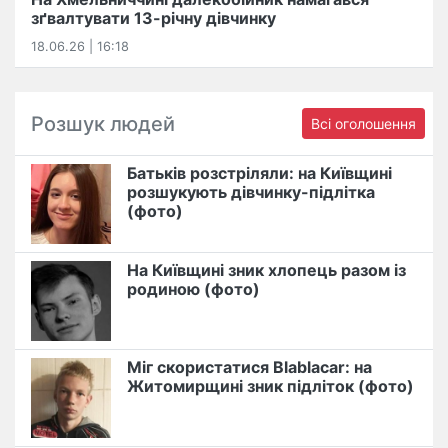
зґвалтувати 13-річну дівчинку
18.06.26 | 16:18
Розшук людей
Всі оголошення
Батьків розстріляли: на Київщині
розшукують дівчинку-підлітка
(фото)
На Київщині зник хлопець разом із
родиною (фото)
Міг скористатися Blablacar: на
Житомирщині зник підліток (фото)