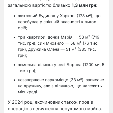
загальною вартістю близько
1,3 млн грн
:
житловий будинок у Харкові (173 м²), що
перебуває у спільній власності кількох
осіб;
три квартири: дочка Марія — 53 м² (719
тис. грн), син Михайло — 58 м² (76 тис.
грн), дружина Олена — 51 м² (335 тис.
грн);
земельна ділянка у селі Борова (1200 м², 5
тис. грн);
незавершене паркомісце (33 м²), записане
на дружину, але з ділянкою, що належить
міськраді.
У 2024 році ексчиновник також провів
операцію з відчуження нерухомого майна.