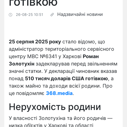
готівкою
Надзвичайні новини
26-08-25 10:51
25 серпня 2025 року
стало відомо, що
адміністратор територіального сервісного
центру МВС №6341 у Харкові
Роман
Золотухін
задекларував перед звільненням
значні статки. У декларації чиновник вказав
понад
510 тисяч доларів США готівкою
, а
також майно та доходи всієї родини. Про
це повідомляє
368.media
.
Нерухомість родини
У власності Золотухіна та його родичів —
низка об’єктів у Харкові та області