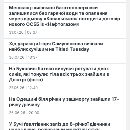
Мешканці київської багатоповерхівки
залишилися без гарячої води та опалення
через відмову «Ковальської» погодити договір
нового ОСББ із «Нафтогазом»
31.07.26 | 08:37
Хід українця Ігоря Самуненкова визнали
найблискучішим на Titled Tuesday
30.07.26 | 13:37
На Буковині батько кинувся рятувати двох
синів, які тонули: тіла всіх трьох знайшли в
Дністрі (фото)
27.06.26 | 12:40
На Одещині біля річки у зашморгу знайшли 17-
річну дівчину
26.06.26 | 20:00
У Бучі ґвалтівник заліз до 8-річної дівчинки
через вікно, розірвавши москітну сітку