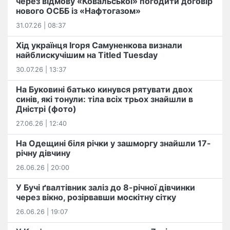
через відмову «Ковальської» погодити договір
нового ОСББ із «Нафтогазом»
31.07.26 | 08:37
Хід українця Ігоря Самуненкова визнали
найблискучішим на Titled Tuesday
30.07.26 | 13:37
На Буковині батько кинувся рятувати двох
синів, які тонули: тіла всіх трьох знайшли в
Дністрі (фото)
27.06.26 | 12:40
На Одещині біля річки у зашморгу знайшли 17-
річну дівчину
26.06.26 | 20:00
У Бучі ґвалтівник заліз до 8-річної дівчинки
через вікно, розірвавши москітну сітку
26.06.26 | 19:07