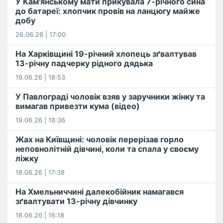
У Кам'янському мати прикувала 7-річного сина
до батареї: хлопчик провів на ланцюгу майже
добу
26.06.26 | 17:00
На Харківщині 19-річний хлопець​ ️зґвалтував
13-річну падчерку рідного дядька
19.06.26 | 18:53
У Павлограді чоловік взяв у заручники жінку та
вимагав привезти кума (відео)
19.06.26 | 18:36
Жах на Київщині: чоловік перерізав горло
неповнолітній дівчині, коли та спала у своєму
ліжку
18.06.26 | 17:38
На Хмельниччині далекобійник намагався
зґвалтувати 13-річну дівчинку
18.06.26 | 16:18