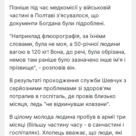
Пізніше під час медкомісії у військовій
частині в Полтаві з'ясувалося, що
документи Богдана були підроблені.
"Наприклад флюорографія, за їхніми
словами, була не моя, а 50-річної людини
вагою в 120 кг! Вона, до речі, була обрізана,
немов там раніше було зазначено інше ім'я і
прізвище", - розповів він.
В результаті проходження служби Шевчук з
серйозними проблемами зі здоров'ям
потрапив в госпіталь, де провів близько
місяця, ледь "не відкинувши ковзани".
В цілому молода людина пробув в армії три
місяці (більшу частину часу - в санчастині і
госпіталях). Хлопець вважає, що люди, які