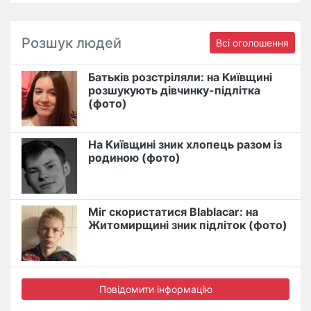
Розшук людей
Всі оголошення
Батьків розстріляли: на Київщині
розшукують дівчинку-підлітка
(фото)
На Київщині зник хлопець разом із
родиною (фото)
Міг скористатися Blablacar: на
Житомирщині зник підліток (фото)
Повідомити інформацію