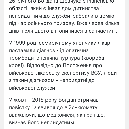
26-річного Богдана Шевчука з Рівненської
області, який є інвалідом дитинства і
непридатним до служби, забрали в армію
під час осіннього призову. Вже через кілька
днів після цього він опинився в санчастині.
У 1999 році семирічному хлопчику лікарі
поставили діагноз - ідіопатична
тромбоцитопенічна пурпура (хвороба
крові). Відповідно до Положення про
військово-лікарську експертизу ВСУ, люди
з таким діагнозом - непридатні до
військової служби.
У жовтні 2018 року Богдан отримав
повістку і з'явився до військкомату,
вважаючи, що медкомісія, як і раніше,
визнає його непридатним.