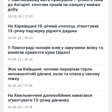
до батареї: хлопчик провів на ланцюгу майже
добу
26.06.26 | 17:00
На Харківщині 19-річний хлопець​ ️зґвалтував
13-річну падчерку рідного дядька
19.06.26 | 18:53
У Павлограді чоловік взяв у заручники жінку та
вимагав привезти кума (відео)
19.06.26 | 18:36
Жах на Київщині: чоловік перерізав горло
неповнолітній дівчині, коли та спала у своєму
ліжку
18.06.26 | 17:38
На Хмельниччині далекобійник намагався
зґвалтувати 13-річну дівчинку
18.06.26 | 16:18