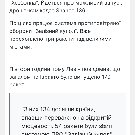
"Хезболла". Йдеться про можливий запуск
дронів-камікадзе Shahed 136.
По цілях працює система протиповітряної
оборони "Залізний купол". Вже
перехоплено три ракети над великими
містами.
Півтори години тому Левін повідомив, що
загалом по Ізраїлю було випущено 170
ракет.
"З них 134 досягли країни,
впавши переважно на відкритій
місцевості. 54 ракети були збиті
системою ПРО "Залізний купол",