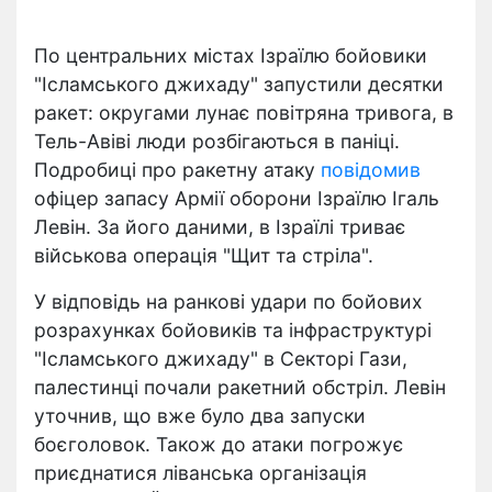
По центральних містах Ізраїлю бойовики
"Ісламського джихаду" запустили десятки
ракет: округами лунає повітряна тривога, в
Тель-Авіві люди розбігаються в паніці.
Подробиці про ракетну атаку
повідомив
офіцер запасу Армії оборони Ізраїлю Ігаль
Левін. За його даними, в Ізраїлі триває
військова операція "Щит та стріла".
У відповідь на ранкові удари по бойових
розрахунках бойовиків та інфраструктурі
"Ісламського джихаду" в Секторі Гази,
палестинці почали ракетний обстріл. Левін
уточнив, що вже було два запуски
боєголовок. Також до атаки погрожує
приєднатися ліванська організація