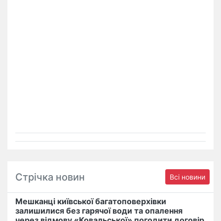
Стрічка новин
Всі новини
Мешканці київської багатоповерхівки
залишилися без гарячої води та опалення
через відмову «Ковальської» погодити договір