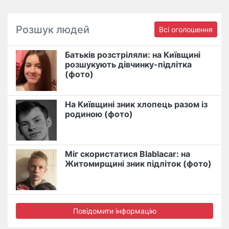
Розшук людей
Всі оголошення
Батьків розстріляли: на Київщині
розшукують дівчинку-підлітка
(фото)
На Київщині зник хлопець разом із
родиною (фото)
Міг скористатися Blablacar: на
Житомирщині зник підліток (фото)
Повідомити інформацію