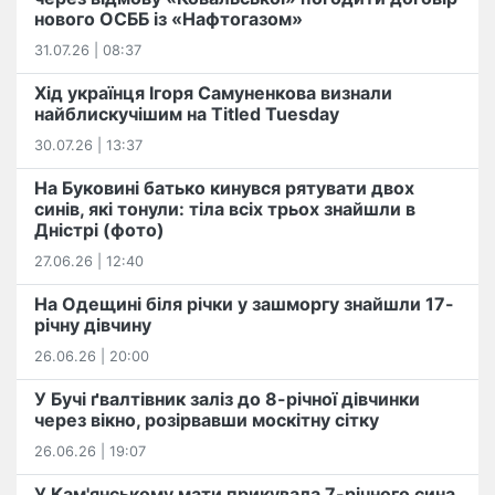
нового ОСББ із «Нафтогазом»
31.07.26 | 08:37
Хід українця Ігоря Самуненкова визнали
найблискучішим на Titled Tuesday
30.07.26 | 13:37
На Буковині батько кинувся рятувати двох
синів, які тонули: тіла всіх трьох знайшли в
Дністрі (фото)
27.06.26 | 12:40
На Одещині біля річки у зашморгу знайшли 17-
річну дівчину
26.06.26 | 20:00
У Бучі ґвалтівник заліз до 8-річної дівчинки
через вікно, розірвавши москітну сітку
26.06.26 | 19:07
У Кам'янському мати прикувала 7-річного сина