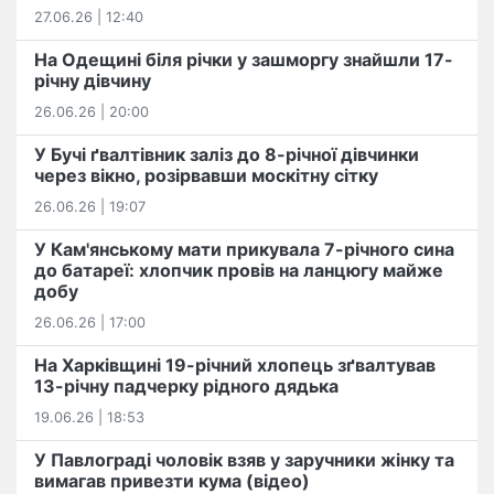
27.06.26 | 12:40
На Одещині біля річки у зашморгу знайшли 17-
річну дівчину
26.06.26 | 20:00
У Бучі ґвалтівник заліз до 8-річної дівчинки
через вікно, розірвавши москітну сітку
26.06.26 | 19:07
У Кам'янському мати прикувала 7-річного сина
до батареї: хлопчик провів на ланцюгу майже
добу
26.06.26 | 17:00
На Харківщині 19-річний хлопець​ ️зґвалтував
13-річну падчерку рідного дядька
19.06.26 | 18:53
У Павлограді чоловік взяв у заручники жінку та
вимагав привезти кума (відео)