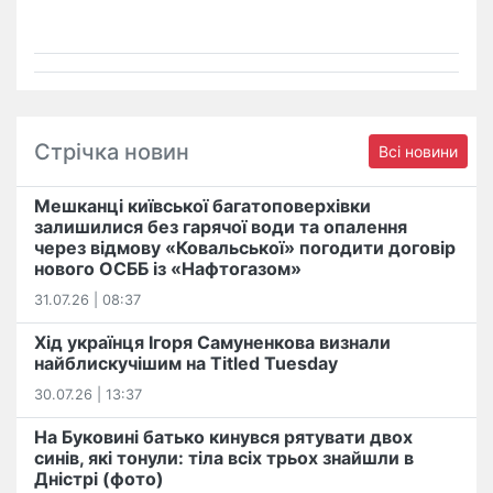
Стрічка новин
Всі новини
Мешканці київської багатоповерхівки
залишилися без гарячої води та опалення
через відмову «Ковальської» погодити договір
нового ОСББ із «Нафтогазом»
31.07.26 | 08:37
Хід українця Ігоря Самуненкова визнали
найблискучішим на Titled Tuesday
30.07.26 | 13:37
На Буковині батько кинувся рятувати двох
синів, які тонули: тіла всіх трьох знайшли в
Дністрі (фото)