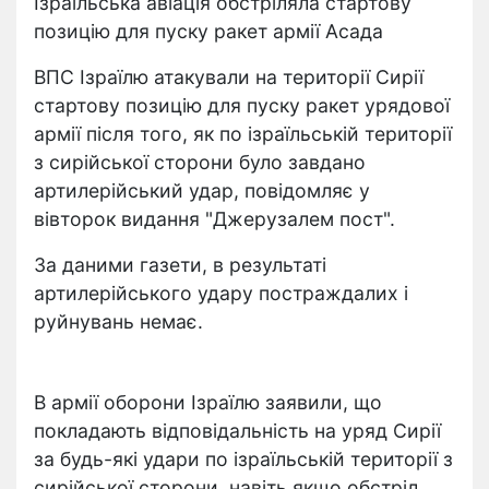
Ізраїльська авіація обстріляла стартову
позицію для пуску ракет армії Асада
ВПС Ізраїлю атакували на території Сирії
стартову позицію для пуску ракет урядової
армії після того, як по ізраїльській території
з сирійської сторони було завдано
артилерійський удар, повідомляє у
вівторок видання "Джерузалем пост".
За даними газети, в результаті
артилерійського удару постраждалих і
руйнувань немає.
В армії оборони Ізраїлю заявили, що
покладають відповідальність на уряд Сирії
за будь-які удари по ізраїльській території з
сирійської сторони, навіть якщо обстріл