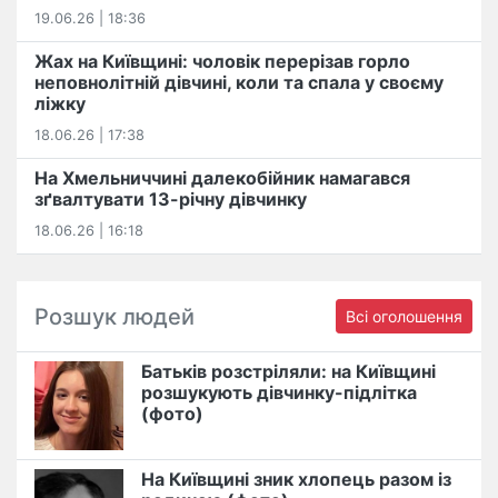
19.06.26 | 18:36
Жах на Київщині: чоловік перерізав горло
неповнолітній дівчині, коли та спала у своєму
ліжку
18.06.26 | 17:38
На Хмельниччині далекобійник намагався
зґвалтувати 13-річну дівчинку
18.06.26 | 16:18
Розшук людей
Всі оголошення
Батьків розстріляли: на Київщині
розшукують дівчинку-підлітка
(фото)
На Київщині зник хлопець разом із