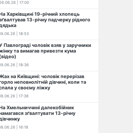
26.06.26 | 17:00
На Харківщині 19-річний хлопець​
️зґвалтував 13-річну падчерку рідного
дядька
19.06.26 | 18:53
У Павлограді чоловік взяв у заручники
жінку та вимагав привезти кума
(відео)
19.06.26 | 18:36
Жах на Київщині: чоловік перерізав
горло неповнолітній дівчині, коли та
спала у своєму ліжку
18.06.26 | 17:38
На Хмельниччині далекобійник
намагався зґвалтувати 13-річну
дівчинку
18.06.26 | 16:18