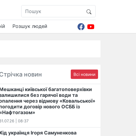
ій
Розшук людей
Стрічка новин
Всі новини
Мешканці київської багатоповерхівки
залишилися без гарячої води та
опалення через відмову «Ковальської»
погодити договір нового ОСББ із
«Нафтогазом»
31.07.26 | 08:37
Хід українця Ігоря Самуненкова