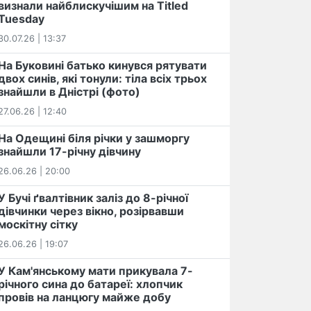
визнали найблискучішим на Titled
Tuesday
30.07.26 | 13:37
На Буковині батько кинувся рятувати
двох синів, які тонули: тіла всіх трьох
знайшли в Дністрі (фото)
27.06.26 | 12:40
На Одещині біля річки у зашморгу
знайшли 17-річну дівчину
26.06.26 | 20:00
У Бучі ґвалтівник заліз до 8-річної
дівчинки через вікно, розірвавши
москітну сітку
26.06.26 | 19:07
У Кам'янському мати прикувала 7-
річного сина до батареї: хлопчик
провів на ланцюгу майже добу