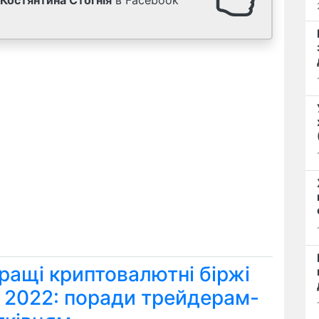
Костянтина Стогнія
в Facebook
ращі криптовалютні біржі
я 2022: поради трейдерам-