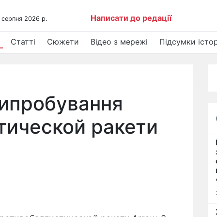
Написати до редації
 серпня 2026 р.
Статті
Сюжети
Відео з мережі
Підсумки істор
 випробування
тической ракети