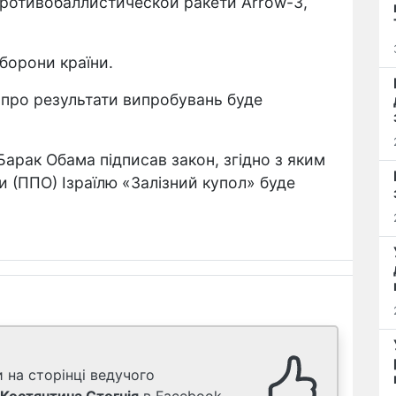
 противобаллистической ракети Arrow-3,
борони країни.
я про результати випробувань буде
арак Обама підписав закон, згідно з яким
и (ППО) Ізраїлю «Залізний купол» буде
 на сторінці ведучого