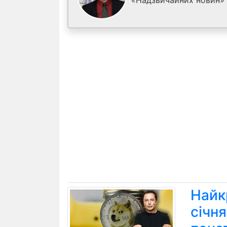
«Надзвичайних новин»
Найк
січн