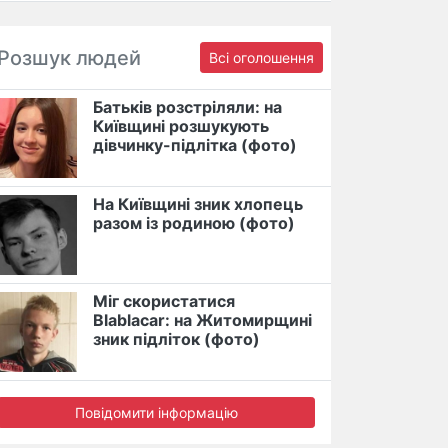
Розшук людей
Всі оголошення
Батьків розстріляли: на
Київщині розшукують
дівчинку-підлітка (фото)
На Київщині зник хлопець
разом із родиною (фото)
Міг скористатися
Blablacar: на Житомирщині
зник підліток (фото)
Повідомити інформацію