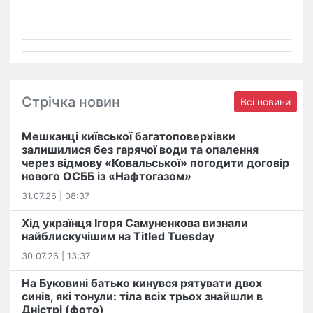
Стрічка новин
Всі новини
Мешканці київської багатоповерхівки
залишилися без гарячої води та опалення
через відмову «Ковальської» погодити договір
нового ОСББ із «Нафтогазом»
31.07.26 | 08:37
Хід українця Ігоря Самуненкова визнали
найблискучішим на Titled Tuesday
30.07.26 | 13:37
На Буковині батько кинувся рятувати двох
синів, які тонули: тіла всіх трьох знайшли в
Дністрі (фото)