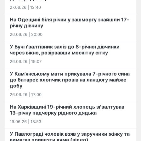
27.06.26 | 12:40
На Одещині біля річки у зашморгу знайшли 17-
річну дівчину
26.06.26 | 20:00
У Бучі ґвалтівник заліз до 8-річної дівчинки
через вікно, розірвавши москітну сітку
26.06.26 | 19:07
У Кам'янському мати прикувала 7-річного сина
до батареї: хлопчик провів на ланцюгу майже
добу
26.06.26 | 17:00
На Харківщині 19-річний хлопець​ ️зґвалтував
13-річну падчерку рідного дядька
19.06.26 | 18:53
У Павлограді чоловік взяв у заручники жінку та
вимагав привезти кума (відео)