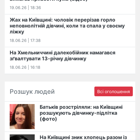
19.06.26 | 18:36
Жах на Київщині: чоловік перерізав горло
неповнолітній дівчині, коли та спала у своєму
ліжку
18.06.26 | 17:38
На Хмельниччині далекобійник намагався
зґвалтувати 13-річну дівчинку
18.06.26 | 16:18
Розшук людей
Всі оголошення
Батьків розстріляли: на Київщині
розшукують дівчинку-підлітка
(фото)
На Київщині зник хлопець разом із