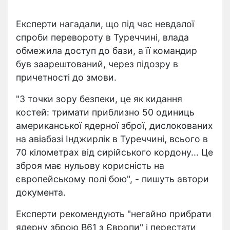
Експерти нагадали, що під час невдалої
спроби перевороту в Туреччині, влада
обмежила доступ до бази, а її командир
був заарештований, через підозру в
причетності до змови.
"З точки зору безпеки, це як кидання
костей: тримати приблизно 50 одиниць
американської ядерної зброї, дислокованих
на авіабазі Інджирлік в Туреччині, всього в
70 кілометрах від сирійського кордону... Це
зброя має нульову корисність на
європейському полі бою", - пишуть автори
документа.
Експерти рекомендують "негайно прибрати
ядерну зброю B61 з Європи" і перестати