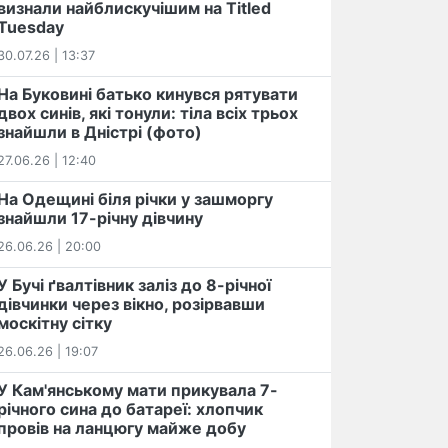
визнали найблискучішим на Titled
Tuesday
30.07.26 | 13:37
На Буковині батько кинувся рятувати
двох синів, які тонули: тіла всіх трьох
знайшли в Дністрі (фото)
27.06.26 | 12:40
На Одещині біля річки у зашморгу
знайшли 17-річну дівчину
26.06.26 | 20:00
У Бучі ґвалтівник заліз до 8-річної
дівчинки через вікно, розірвавши
москітну сітку
26.06.26 | 19:07
У Кам'янському мати прикувала 7-
річного сина до батареї: хлопчик
провів на ланцюгу майже добу