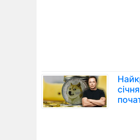
Найк
січн
поча