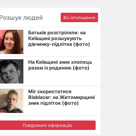
Розшук людей
Всі оголошення
Батьків розстріляли: на
Київщині розшукують
дівчинку-підлітка (фото)
На Київщині зник хлопець
разом із родиною (фото)
Міг скористатися
Blablacar: на Житомирщині
зник підліток (фото)
Повідомити інформацію