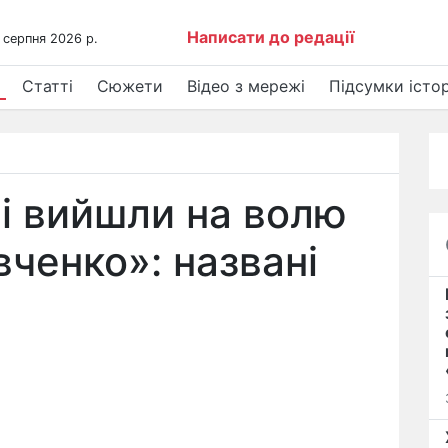
Написати до редації
 серпня 2026 р.
Статті
Сюжети
Відео з мережі
Підсумки істор
ці вийшли на волю
вченко»: названі