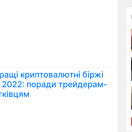
ращі криптовалютні біржі
я 2022: поради трейдерам-
тківцям