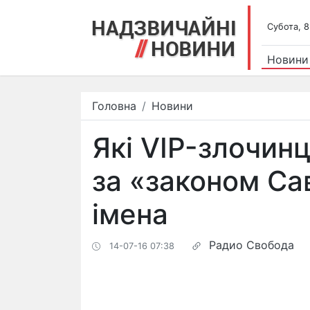
Субота, 8
Новини
Головна
Новини
Які VIP-злочин
за «законом Са
імена
Радио Свобода
14-07-16 07:38