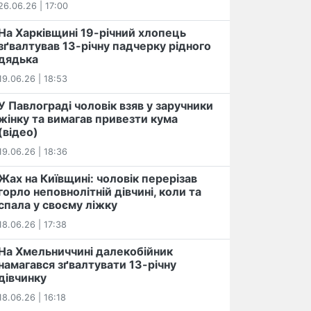
26.06.26 | 17:00
На Харківщині 19-річний хлопець​
️зґвалтував 13-річну падчерку рідного
дядька
19.06.26 | 18:53
У Павлограді чоловік взяв у заручники
жінку та вимагав привезти кума
(відео)
19.06.26 | 18:36
Жах на Київщині: чоловік перерізав
горло неповнолітній дівчині, коли та
спала у своєму ліжку
18.06.26 | 17:38
На Хмельниччині далекобійник
намагався зґвалтувати 13-річну
дівчинку
18.06.26 | 16:18