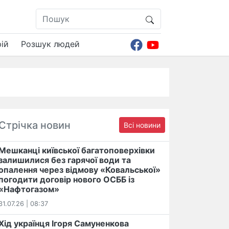
ій
Розшук людей
Стрічка новин
Всі новини
Мешканці київської багатоповерхівки
залишилися без гарячої води та
опалення через відмову «Ковальської»
погодити договір нового ОСББ із
«Нафтогазом»
31.07.26 | 08:37
Хід українця Ігоря Самуненкова