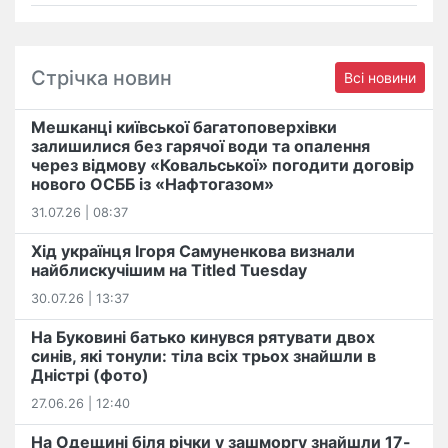
Стрічка новин
Всі новини
Мешканці київської багатоповерхівки
залишилися без гарячої води та опалення
через відмову «Ковальської» погодити договір
нового ОСББ із «Нафтогазом»
31.07.26 | 08:37
Хід українця Ігоря Самуненкова визнали
найблискучішим на Titled Tuesday
30.07.26 | 13:37
На Буковині батько кинувся рятувати двох
синів, які тонули: тіла всіх трьох знайшли в
Дністрі (фото)
27.06.26 | 12:40
На Одещині біля річки у зашморгу знайшли 17-