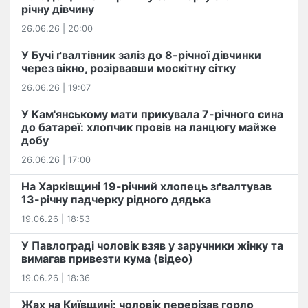
річну дівчину
26.06.26 | 20:00
У Бучі ґвалтівник заліз до 8-річної дівчинки
через вікно, розірвавши москітну сітку
26.06.26 | 19:07
У Кам'янському мати прикувала 7-річного сина
до батареї: хлопчик провів на ланцюгу майже
добу
26.06.26 | 17:00
На Харківщині 19-річний хлопець​ ️зґвалтував
13-річну падчерку рідного дядька
19.06.26 | 18:53
У Павлограді чоловік взяв у заручники жінку та
вимагав привезти кума (відео)
19.06.26 | 18:36
Жах на Київщині: чоловік перерізав горло