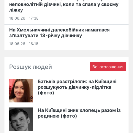
неповнолітній дівчині, коли та спала у своєму
ліжку
18.06.26 | 17:38
На Хмельниччині далекобійник намагався
зґвалтувати 13-річну дівчинку
18.06.26 | 16:18
Розшук людей
Всі оголошення
Батьків розстріляли: на Київщині
розшукують дівчинку-підлітка
(фото)
На Київщині зник хлопець разом із
родиною (фото)