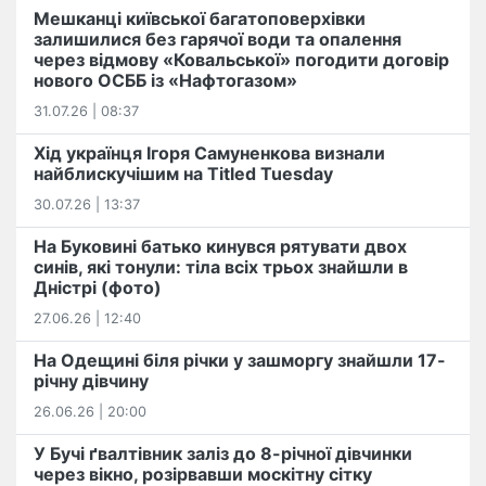
Мешканці київської багатоповерхівки
залишилися без гарячої води та опалення
через відмову «Ковальської» погодити договір
нового ОСББ із «Нафтогазом»
31.07.26 | 08:37
Хід українця Ігоря Самуненкова визнали
найблискучішим на Titled Tuesday
30.07.26 | 13:37
На Буковині батько кинувся рятувати двох
синів, які тонули: тіла всіх трьох знайшли в
Дністрі (фото)
27.06.26 | 12:40
На Одещині біля річки у зашморгу знайшли 17-
річну дівчину
26.06.26 | 20:00
У Бучі ґвалтівник заліз до 8-річної дівчинки
через вікно, розірвавши москітну сітку