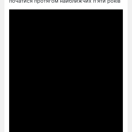
початися протягом найближчих п'яти років