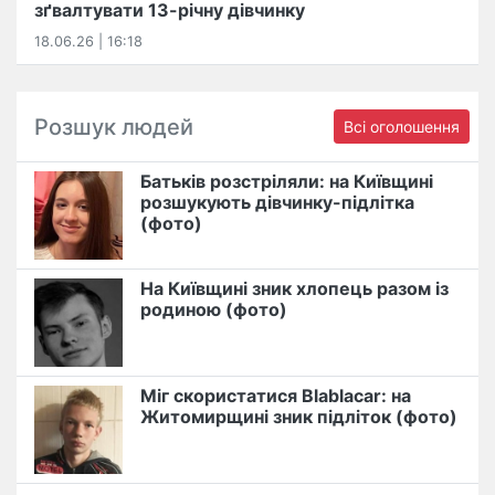
зґвалтувати 13-річну дівчинку
18.06.26 | 16:18
Розшук людей
Всі оголошення
Батьків розстріляли: на Київщині
розшукують дівчинку-підлітка
(фото)
На Київщині зник хлопець разом із
родиною (фото)
Міг скористатися Blablacar: на
Житомирщині зник підліток (фото)