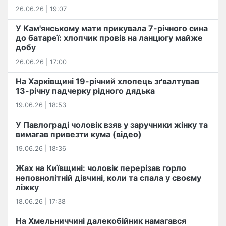
26.06.26 | 19:07
У Кам'янському мати прикувала 7-річного сина
до батареї: хлопчик провів на ланцюгу майже
добу
26.06.26 | 17:00
На Харківщині 19-річний хлопець​ ️зґвалтував
13-річну падчерку рідного дядька
19.06.26 | 18:53
У Павлограді чоловік взяв у заручники жінку та
вимагав привезти кума (відео)
19.06.26 | 18:36
Жах на Київщині: чоловік перерізав горло
неповнолітній дівчині, коли та спала у своєму
ліжку
18.06.26 | 17:38
На Хмельниччині далекобійник намагався