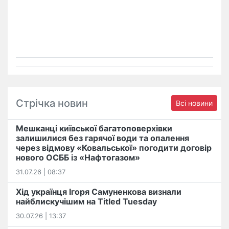
Стрічка новин
Всі новини
Мешканці київської багатоповерхівки
залишилися без гарячої води та опалення
через відмову «Ковальської» погодити договір
нового ОСББ із «Нафтогазом»
31.07.26 | 08:37
Хід українця Ігоря Самуненкова визнали
найблискучішим на Titled Tuesday
30.07.26 | 13:37