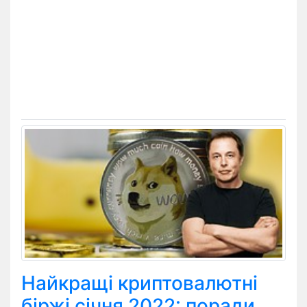
Найкращі криптовалютні
біржі січня 2022: поради