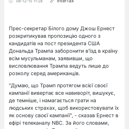
Interfax
08-12-15 11:28
Прес-секретар Білого дому Джош Ернест
розкритикував пропозицію одного з
кандидатів на пост президента США
Дональда Трампа заборонити в'їзд в країну
всім мусульманам, заявивши, що
висловлювання Трампа ведуть лише до
розколу серед американців.
"Думаю, що Трамп протягом всієї своєї
кампанії вивертає все навиворіт, вишукує,
де темніше, і намагається грати на
людських страхах, щоб використовувати їх
як основу своєї кампанії", - сказав Ернест в
ефірі телеканалу NBC. За його словами,