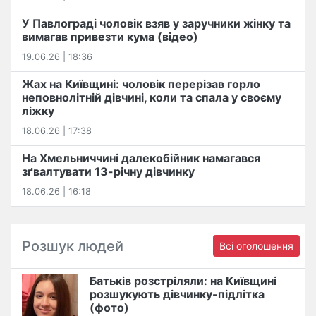
У Павлограді чоловік взяв у заручники жінку та
вимагав привезти кума (відео)
19.06.26 | 18:36
Жах на Київщині: чоловік перерізав горло
неповнолітній дівчині, коли та спала у своєму
ліжку
18.06.26 | 17:38
На Хмельниччині далекобійник намагався
зґвалтувати 13-річну дівчинку
18.06.26 | 16:18
Розшук людей
Всі оголошення
Батьків розстріляли: на Київщині
розшукують дівчинку-підлітка
(фото)