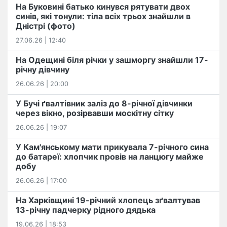
На Буковині батько кинувся рятувати двох
синів, які тонули: тіла всіх трьох знайшли в
Дністрі (фото)
27.06.26 | 12:40
На Одещині біля річки у зашморгу знайшли 17-
річну дівчину
26.06.26 | 20:00
У Бучі ґвалтівник заліз до 8-річної дівчинки
через вікно, розірвавши москітну сітку
26.06.26 | 19:07
У Кам'янському мати прикувала 7-річного сина
до батареї: хлопчик провів на ланцюгу майже
добу
26.06.26 | 17:00
На Харківщині 19-річний хлопець​ ️зґвалтував
13-річну падчерку рідного дядька
19.06.26 | 18:53