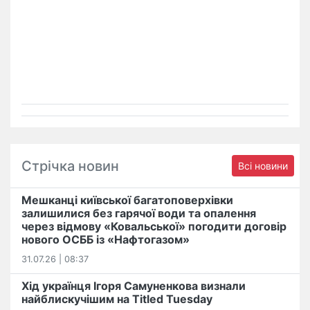
Стрічка новин
Всі новини
Мешканці київської багатоповерхівки
залишилися без гарячої води та опалення
через відмову «Ковальської» погодити договір
нового ОСББ із «Нафтогазом»
31.07.26 | 08:37
Хід українця Ігоря Самуненкова визнали
найблискучішим на Titled Tuesday