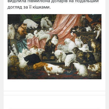
виділила півмиліона доларів
на подальший
догляд за її кішками.