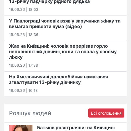
13-річну падчерку рідного дядька
19.06.26 | 18:53
У Павлограді чоловік взяв у заручники жінку та
вимагав привезти кума (відео)
19.06.26 | 18:36
Жах на Київщині: чоловік перерізав горло
неповнолітній дівчині, коли та спала у своєму
ліжку
18.06.26 | 17:38
На Хмельниччині далекобійник намагався
зґвалтувати 13-річну дівчинку
18.06.26 | 16:18
Розшук людей
Всі оголошення
Батьків розстріляли: на Київщині