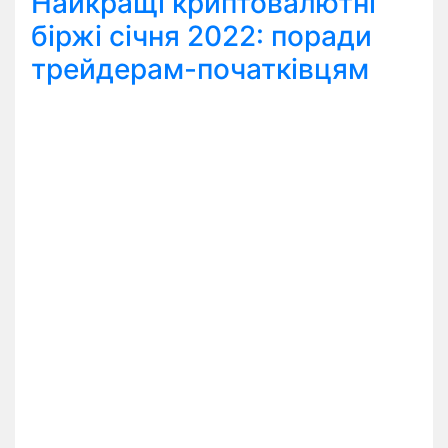
Найкращі криптовалютні
біржі січня 2022: поради
трейдерам-початківцям