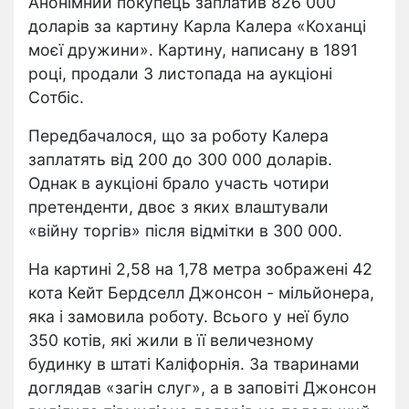
Анонімний покупець заплатив 826 000
доларів за картину Карла Калера «Коханці
моєї дружини». Картину, написану в 1891
році, продали 3 листопада на аукціоні
Сотбіс.
Передбачалося, що за роботу Калера
заплатять від 200 до 300 000 доларів.
Однак в аукціоні брало участь чотири
претенденти, двоє з яких влаштували
«війну торгів» після відмітки в 300 000.
На картині 2,58 на 1,78 метра зображені 42
кота Кейт Бердселл Джонсон - мільйонера,
яка і замовила роботу. Всього у неї було
350 котів, які жили в її величезному
будинку в штаті Каліфорнія. За тваринами
доглядав «загін слуг», а в заповіті Джонсон