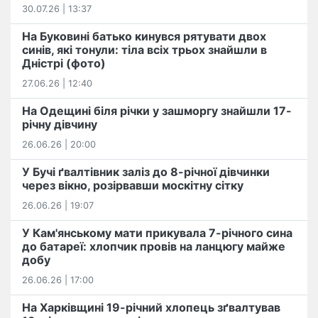
30.07.26 | 13:37
На Буковині батько кинувся рятувати двох
синів, які тонули: тіла всіх трьох знайшли в
Дністрі (фото)
27.06.26 | 12:40
На Одещині біля річки у зашморгу знайшли 17-
річну дівчину
26.06.26 | 20:00
У Бучі ґвалтівник заліз до 8-річної дівчинки
через вікно, розірвавши москітну сітку
26.06.26 | 19:07
У Кам'янському мати прикувала 7-річного сина
до батареї: хлопчик провів на ланцюгу майже
добу
26.06.26 | 17:00
На Харківщині 19-річний хлопець​ ️зґвалтував