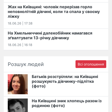
Жах на Київщині: чоловік перерізав горло
неповнолітній дівчині, коли та спала у своєму
ліжку
18.06.26 | 17:38
На Хмельниччині далекобійник намагався
зґвалтувати 13-річну дівчинку
18.06.26 | 16:18
Розшук людей
Всі оголошення
Батьків розстріляли: на Київщині
розшукують дівчинку-підлітка
(фото)
На Київщині зник хлопець разом із
родиною (фото)