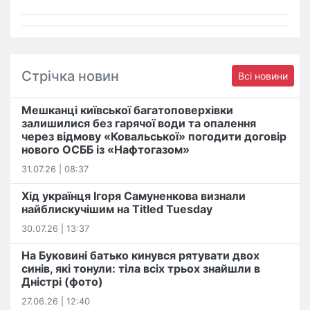
Стрічка новин
Всі новини
Мешканці київської багатоповерхівки
залишилися без гарячої води та опалення
через відмову «Ковальської» погодити договір
нового ОСББ із «Нафтогазом»
31.07.26 | 08:37
Хід українця Ігоря Самуненкова визнали
найблискучішим на Titled Tuesday
30.07.26 | 13:37
На Буковині батько кинувся рятувати двох
синів, які тонули: тіла всіх трьох знайшли в
Дністрі (фото)
27.06.26 | 12:40