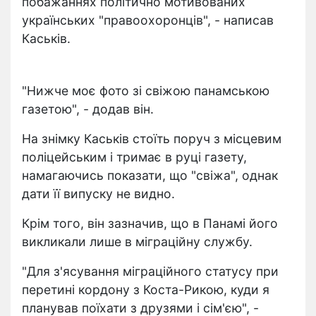
побажаннях політично мотивованих
українських "правоохоронців", - написав
Каськів.
"Нижче моє фото зі свіжою панамською
газетою", - додав він.
На знімку Каськів стоїть поруч з місцевим
поліцейським і тримає в руці газету,
намагаючись показати, що "свіжа", однак
дати її випуску не видно.
Крім того, він зазначив, що в Панамі його
викликали лише в міграційну службу.
"Для з'ясування міграційного статусу при
перетині кордону з Коста-Рикою, куди я
планував поїхати з друзями і сім'єю", -