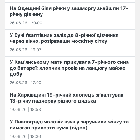
На Одещині біля річки у зашморгу знайшли 17-
річну дівчину
26.06.26 | 20:00
У Бучі ґвалтівник заліз до 8-річної дівчинки
через вікно, розірвавши москітну сітку
26.06.26 | 19:07
У Кам'янському мати прикувала 7-річного сина
до батареї: хлопчик провів на ланцюгу майже
добу
26.06.26 | 17:00
На Харківщині 19-річний хлопець​ ️зґвалтував
13-річну падчерку рідного дядька
19.06.26 | 18:53
У Павлограді чоловік взяв у заручники жінку та
вимагав привезти кума (відео)
19.06.26 | 18:36