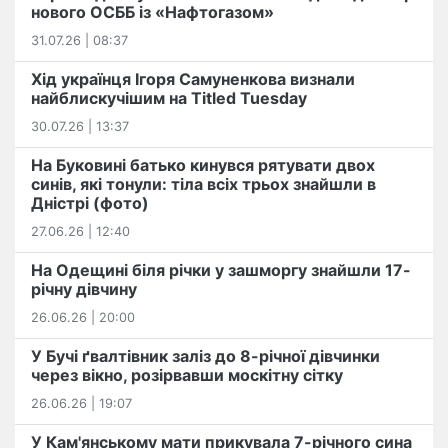
нового ОСББ із «Нафтогазом»
31.07.26 | 08:37
Хід українця Ігоря Самуненкова визнали
найблискучішим на Titled Tuesday
30.07.26 | 13:37
На Буковині батько кинувся рятувати двох
синів, які тонули: тіла всіх трьох знайшли в
Дністрі (фото)
27.06.26 | 12:40
На Одещині біля річки у зашморгу знайшли 17-
річну дівчину
26.06.26 | 20:00
У Бучі ґвалтівник заліз до 8-річної дівчинки
через вікно, розірвавши москітну сітку
26.06.26 | 19:07
У Кам'янському мати прикувала 7-річного сина