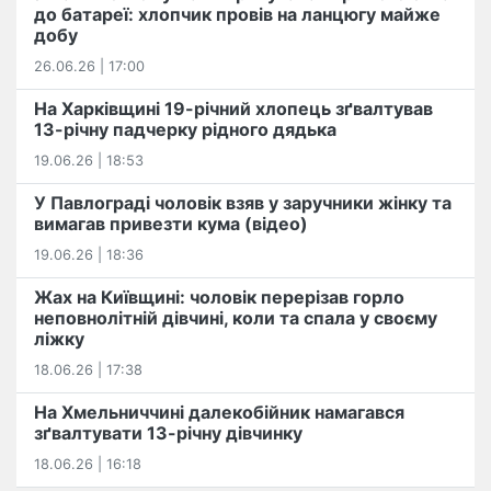
до батареї: хлопчик провів на ланцюгу майже
добу
26.06.26 | 17:00
На Харківщині 19-річний хлопець​ ️зґвалтував
13-річну падчерку рідного дядька
19.06.26 | 18:53
У Павлограді чоловік взяв у заручники жінку та
вимагав привезти кума (відео)
19.06.26 | 18:36
Жах на Київщині: чоловік перерізав горло
неповнолітній дівчині, коли та спала у своєму
ліжку
18.06.26 | 17:38
На Хмельниччині далекобійник намагався
зґвалтувати 13-річну дівчинку
18.06.26 | 16:18