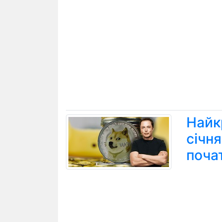
Найк
січн
поча