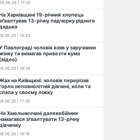
26.06.26 | 17:00
На Харківщині 19-річний хлопець​
️зґвалтував 13-річну падчерку рідного
дядька
19.06.26 | 18:53
У Павлограді чоловік взяв у заручники
жінку та вимагав привезти кума
(відео)
19.06.26 | 18:36
Жах на Київщині: чоловік перерізав
горло неповнолітній дівчині, коли та
спала у своєму ліжку
18.06.26 | 17:38
На Хмельниччині далекобійник
намагався зґвалтувати 13-річну
дівчинку
18.06.26 | 16:18