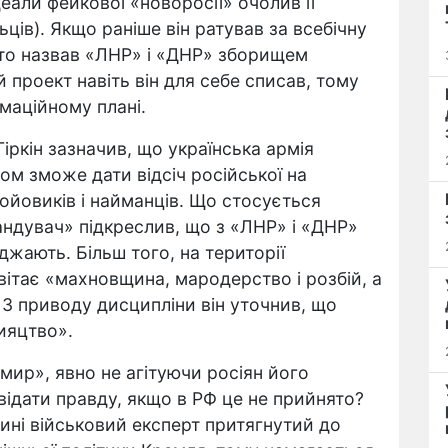
еали фейкової «новоросії» очолив її
ьців). Якщо раніше він ратував за всебічну
рто назвав «ЛНР» і «ДНР» зборищем
й проект навіть він для себе списав, тому
маційному плані.
іркін зазначив, що українська армія
ом зможе дати відсіч російської на
ойовиків і найманців. Що стосується
андувач» підкреслив, що з «ЛНР» і «ДНР»
джають. Більш того, на території
вітає «махновщина, мародерство і розбій, а
 З приводу дисципліни він уточнив, що
пияцтво».
мир», явно не агітуючи росіян його
ідати правду, якщо в РФ це не прийнято?
ині військовий експерт притягнутий до