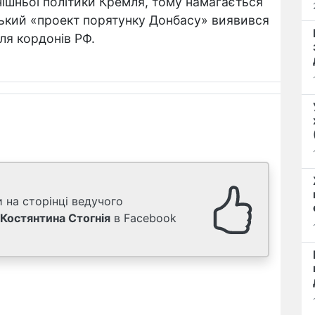
инішньої політики Кремля, тому намагається
ський «проект порятунку Донбасу» виявився
ля кордонів РФ.
 на сторінці ведучого
Костянтина Стогнія
в Facebook