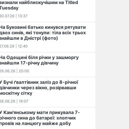
визнали найблискучішим на Titled
Tuesday
30.07.26 | 13:37
На Буковині батько кинувся рятувати
двох синів, які тонули: тіла всіх трьох
знайшли в Дністрі (фото)
27.06.26 | 12:40
На Одещині біля річки у зашморгу
знайшли 17-річну дівчину
26.06.26 | 20:00
У Бучі ґвалтівник заліз до 8-річної
дівчинки через вікно, розірвавши
москітну сітку
26.06.26 | 19:07
У Кам'янському мати прикувала 7-
річного сина до батареї: хлопчик
провів на ланцюгу майже добу