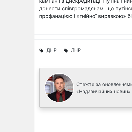
кампанії з дискредитації Путіна і н
донести співгромадянам, що путін
профанацією і «гнійної виразкою» бі
ДНР
ЛНР
Стежте за оновленнями
«Надзвичайних новин»