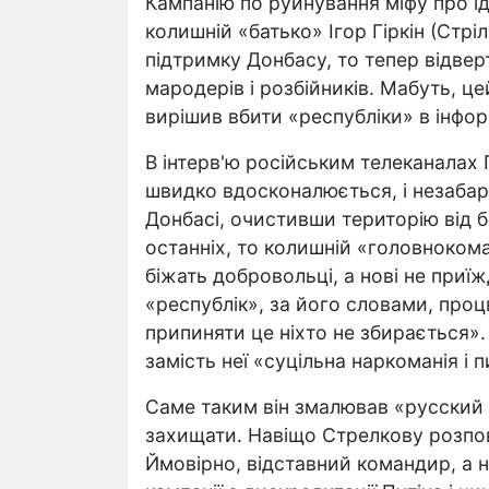
Кампанію по руйнування міфу про ід
колишній «батько» Ігор Гіркін (Стріл
підтримку Донбасу, то тепер відве
мародерів і розбійників. Мабуть, це
вирішив вбити «республіки» в інфор
В інтерв'ю російським телеканалах Г
швидко вдосконалюється, і незабар
Донбасі, очистивши територію від б
останніх, то колишній «головноком
біжать добровольці, а нові не приїж
«республік», за його словами, проц
припиняти це ніхто не збирається».
замість неї «суцільна наркоманія і 
Саме таким він змалював «русский 
захищати. Навіщо Стрелкову розпов
Ймовірно, відставний командир, а н