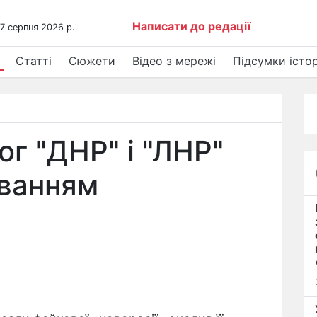
Написати до редації
 7 серпня 2026 р.
Статті
Сюжети
Відео з мережі
Підсумки істор
ог "ДНР" і "ЛНР"
уванням