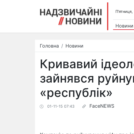
П’ятниця,
Новини
Головна
Новини
Кривавий ідеол
зайнявся руйн
«республік»
FaceNEWS
01-11-15 07:43