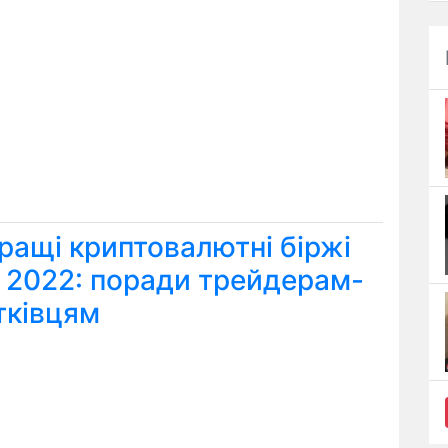
ращі криптовалютні біржі
я 2022: поради трейдерам-
тківцям