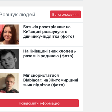
Розшук людей
Всі оголошення
Батьків розстріляли: на
Київщині розшукують
дівчинку-підлітка (фото)
На Київщині зник хлопець
разом із родиною (фото)
Міг скористатися
Blablacar: на Житомирщині
зник підліток (фото)
Повідомити інформацію