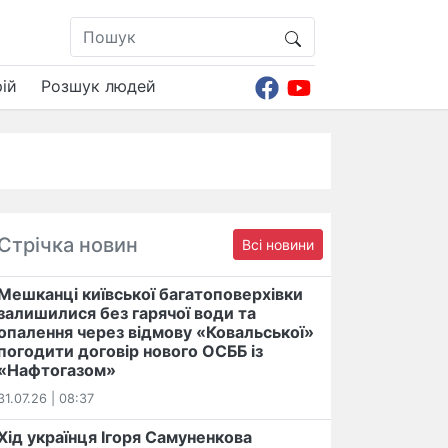
ій
Розшук людей
Стрічка новин
Всі новини
Мешканці київської багатоповерхівки
залишилися без гарячої води та
опалення через відмову «Ковальської»
погодити договір нового ОСББ із
«Нафтогазом»
31.07.26 | 08:37
Хід українця Ігоря Самуненкова