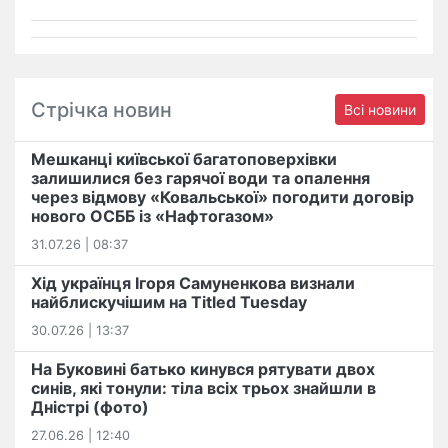
Стрічка новин
Всі новини
Мешканці київської багатоповерхівки
залишилися без гарячої води та опалення
через відмову «Ковальської» погодити договір
нового ОСББ із «Нафтогазом»
31.07.26 | 08:37
Хід українця Ігоря Самуненкова визнали
найблискучішим на Titled Tuesday
30.07.26 | 13:37
На Буковині батько кинувся рятувати двох
синів, які тонули: тіла всіх трьох знайшли в
Дністрі (фото)
27.06.26 | 12:40