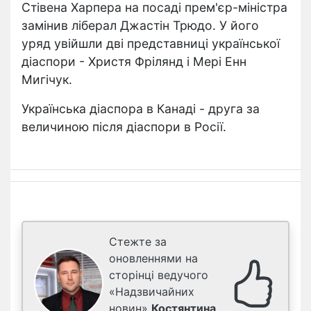
Стівена Харпера на посаді прем'єр-міністра
замінив ліберал Джастін Трюдо. У його
уряд увійшли дві представниці української
діаспори - Христя Фрілянд і Мері Енн
Мигічук.
Українська діаспора в Канаді - друга за
величиною після діаспори в Росії.
Стежте за
оновленнями на
сторінці ведучого
«Надзвичайних
новин»
Костянтина