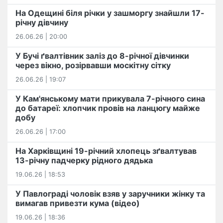
На Одещині біля річки у зашморгу знайшли 17-
річну дівчину
26.06.26 | 20:00
У Бучі ґвалтівник заліз до 8-річної дівчинки
через вікно, розірвавши москітну сітку
26.06.26 | 19:07
У Кам'янському мати прикувала 7-річного сина
до батареї: хлопчик провів на ланцюгу майже
добу
26.06.26 | 17:00
На Харківщині 19-річний хлопець​ ️зґвалтував
13-річну падчерку рідного дядька
19.06.26 | 18:53
У Павлограді чоловік взяв у заручники жінку та
вимагав привезти кума (відео)
19.06.26 | 18:36