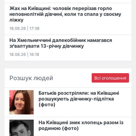
Жах на Київщині: чоловік перерізав горло
неповнолітній дівчині, коли та спала у своєму
ліжку
18.06.26 | 17:38
На Хмельниччині далекобійник намагався
зґвалтувати 13-річну дівчинку
18.06.26 | 16:18
Розшук людей
Всі оголошення
Батьків розстріляли: на Київщині
розшукують дівчинку-підлітка
(фото)
На Київщині зник хлопець разом із
родиною (фото)