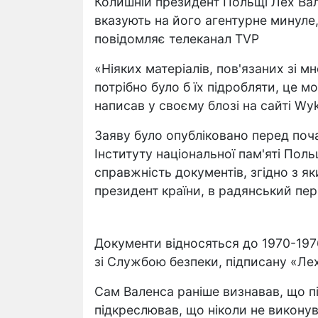
Колишній президент Польщі Лех Вал
вказують на його агентурне минуле,
повідомляє телеканал TVP
«Ніяких матеріалів, пов'язаних зі м
потрібно було б їх підробляти, це 
написав у своєму блозі на сайті Wyk
Заяву було опубліковано перед поча
Інституту національної пам'яті Пол
справжність документів, згідно з 
президент країни, в радянський пер
Документи відносяться до 1970-197
зі Службою безпеки, підписану «Ле
Сам Валенса раніше визнавав, що пі
підкреслював, що ніколи не викону