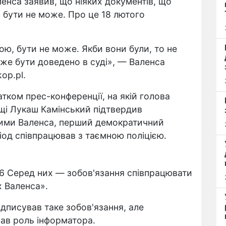
енса заявив, що ніяких документів, що
 бути не може. Про це 18 лютого
ною, бути не може. Якби вони були, то не
може бути доведено в суді», — Валенса
op.pl.
тком прес-конференції, на якій голова
ьщі Лукаш Камінський підтвердив
якими Валенса, перший демократичний
іод співпрацював з таємною поліцією.
6 Серед них — зобов'язання співпрацювати
х Валенса».
дписував таке зобов'язання, але
вав роль інформатора.