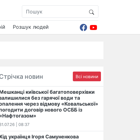
ій
Розшук людей
Стрічка новин
Всі новини
Мешканці київської багатоповерхівки
залишилися без гарячої води та
опалення через відмову «Ковальської»
погодити договір нового ОСББ із
«Нафтогазом»
31.07.26 | 08:37
Хід українця Ігоря Самуненкова