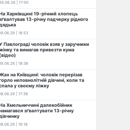
26.06.26 | 17:00
На Харківщині 19-річний хлопець​
️зґвалтував 13-річну падчерку рідного
дядька
19.06.26 | 18:53
У Павлограді чоловік взяв у заручники
жінку та вимагав привезти кума
(відео)
19.06.26 | 18:36
Жах на Київщині: чоловік перерізав
горло неповнолітній дівчині, коли та
спала у своєму ліжку
18.06.26 | 17:38
На Хмельниччині далекобійник
намагався зґвалтувати 13-річну
дівчинку
18.06.26 | 16:18