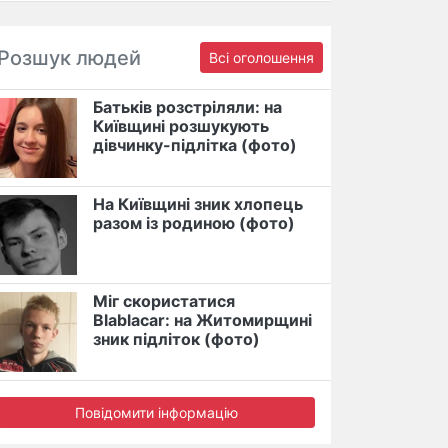
Розшук людей
Всі оголошення
Батьків розстріляли: на
Київщині розшукують
дівчинку-підлітка (фото)
На Київщині зник хлопець
разом із родиною (фото)
Міг скористатися
Blablacar: на Житомирщині
зник підліток (фото)
Повідомити інформацію