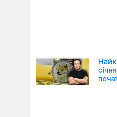
Найк
січн
поча