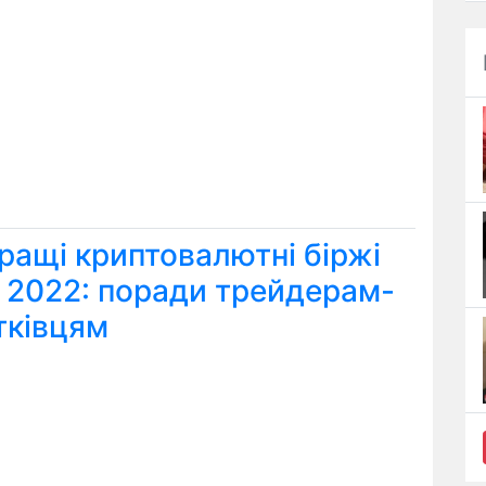
ращі криптовалютні біржі
я 2022: поради трейдерам-
тківцям