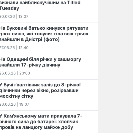
визнали найблискучішим на Titled
Tuesday
30.07.26 | 13:37
На Буковині батько кинувся рятувати
двох синів, які тонули: тіла всіх трьох
знайшли в Дністрі (фото)
27.06.26 | 12:40
На Одещині біля річки у зашморгу
знайшли 17-річну дівчину
26.06.26 | 20:00
У Бучі ґвалтівник заліз до 8-річної
дівчинки через вікно, розірвавши
москітну сітку
26.06.26 | 19:07
У Кам'янському мати прикувала 7-
річного сина до батареї: хлопчик
провів на ланцюгу майже добу