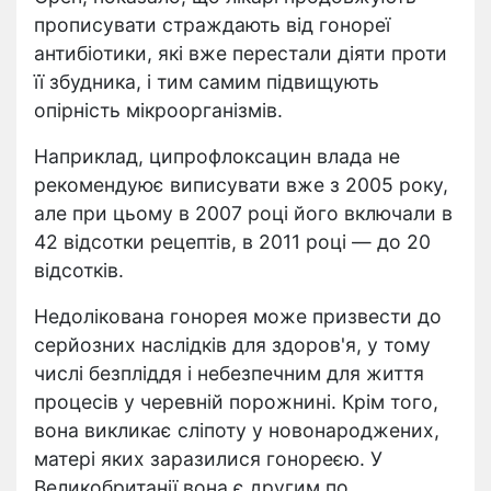
прописувати страждають від гонореї
антибіотики, які вже перестали діяти проти
її збудника, і тим самим підвищують
опірність мікроорганізмів.
Наприклад, ципрофлоксацин влада не
рекомендуює виписувати вже з 2005 року,
але при цьому в 2007 році його включали в
42 відсотки рецептів, в 2011 році — до 20
відсотків.
Недолікована гонорея може призвести до
серйозних наслідків для здоров'я, у тому
числі безпліддя і небезпечним для життя
процесів у черевній порожнині. Крім того,
вона викликає сліпоту у новонароджених,
матері яких заразилися гонореєю. У
Великобританії вона є другим по