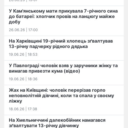
У Кам'янському мати прикувала 7-річного сина
до батареї: хлопчик провів на ланцюгу майже
добу
26.06.26 | 17:00
На Харківщині 19-річний хлопець​ ️зґвалтував
13-річну падчерку рідного дядька
19.06.26 | 18:53
У Павлограді чоловік взяв у заручники жінку та
вимагав привезти кума (відео)
19.06.26 | 18:36
Жах на Київщині: чоловік перерізав горло
неповнолітній дівчині, коли та спала у своєму
ліжку
18.06.26 | 17:38
На Хмельниччині далекобійник намагався
зґвалтувати 13-річну дівчинку