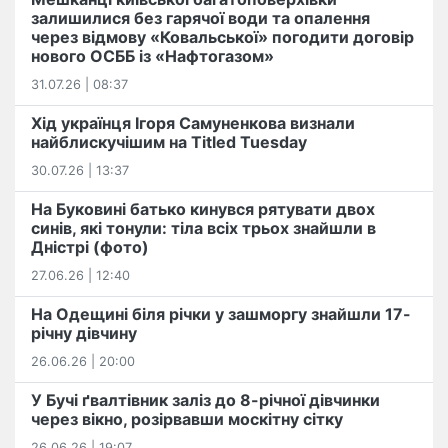
залишилися без гарячої води та опалення
через відмову «Ковальської» погодити договір
нового ОСББ із «Нафтогазом»
31.07.26 | 08:37
Хід українця Ігоря Самуненкова визнали
найблискучішим на Titled Tuesday
30.07.26 | 13:37
На Буковині батько кинувся рятувати двох
синів, які тонули: тіла всіх трьох знайшли в
Дністрі (фото)
27.06.26 | 12:40
На Одещині біля річки у зашморгу знайшли 17-
річну дівчину
26.06.26 | 20:00
У Бучі ґвалтівник заліз до 8-річної дівчинки
через вікно, розірвавши москітну сітку
26.06.26 | 19:07