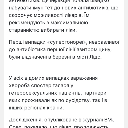
антибіотиків. Ця інфекція почала швидко
набувати імунітет до нових антибіотиків, що
скорочує можливості лікарів. Їм
рекомендують з максимальною
старанністю вибирати ліки.
Перші випадки «супергонореї», невразливої
до антибіотика першої лінії азитроміцину,
були відзначені в березні в місті Лідс.
У всіх відомих випадках зараження
хвороба спостерігалася у
гетеросексуальних пацієнтів, партнери
яких проживали як по сусідству, так і в
інших регіонах країни.
Дослідження, опубліковане в журналі BMJ
Open, показало, що лікарі продовжують