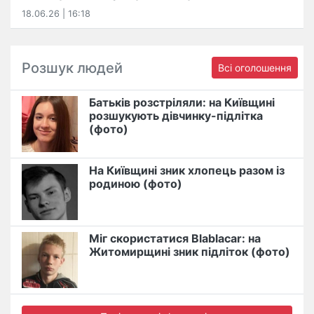
18.06.26 | 16:18
Розшук людей
Всі оголошення
Батьків розстріляли: на Київщині
розшукують дівчинку-підлітка
(фото)
На Київщині зник хлопець разом із
родиною (фото)
Міг скористатися Blablacar: на
Житомирщині зник підліток (фото)