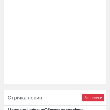
Стрічка новин
Всі новини
Мешканці київської багатоповерхівки