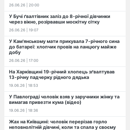
26.06.26 | 20:00
У Бучі ґвалтівник заліз до 8-річної дівчинки
через вікно, розірвавши москітну сітку
26.06.26 | 19:07
У Кам'янському мати прикувала 7-річного сина
до батареї: хлопчик провів на ланцюгу майже
добу
26.06.26 | 17:00
На Харківщині 19-річний хлопець​ ️зґвалтував
13-річну падчерку рідного дядька
19.06.26 | 18:53
У Павлограді чоловік взяв у заручники жінку та
вимагав привезти кума (відео)
19.06.26 | 18:36
Жах на Київщині: чоловік перерізав горло
неповнолітній дівчині, коли та спала у своєму