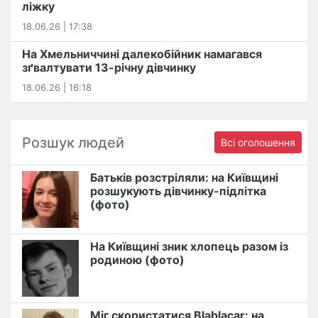
ліжку
18.06.26 | 17:38
На Хмельниччині далекобійник намагався
зґвалтувати 13-річну дівчинку
18.06.26 | 16:18
Розшук людей
Всі оголошення
Батьків розстріляли: на Київщині
розшукують дівчинку-підлітка
(фото)
На Київщині зник хлопець разом із
родиною (фото)
Міг скористатися Blablacar: на