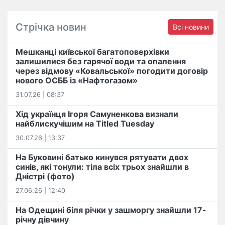
Стрічка новин
Всі новини
Мешканці київської багатоповерхівки
залишилися без гарячої води та опалення
через відмову «Ковальської» погодити договір
нового ОСББ із «Нафтогазом»
31.07.26 | 08:37
Хід українця Ігоря Самуненкова визнали
найблискучішим на Titled Tuesday
30.07.26 | 13:37
На Буковині батько кинувся рятувати двох
синів, які тонули: тіла всіх трьох знайшли в
Дністрі (фото)
27.06.26 | 12:40
На Одещині біля річки у зашморгу знайшли 17-
річну дівчину