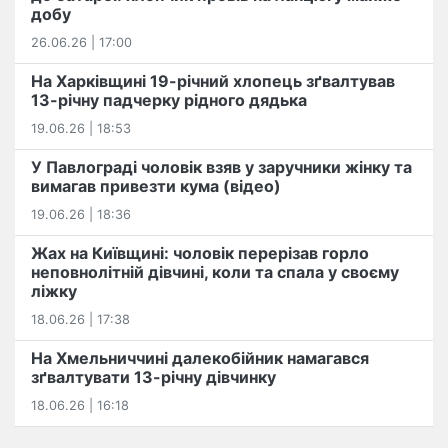
добу
26.06.26 | 17:00
На Харківщині 19-річний хлопець​ ️зґвалтував
13-річну падчерку рідного дядька
19.06.26 | 18:53
У Павлограді чоловік взяв у заручники жінку та
вимагав привезти кума (відео)
19.06.26 | 18:36
Жах на Київщині: чоловік перерізав горло
неповнолітній дівчині, коли та спала у своєму
ліжку
18.06.26 | 17:38
На Хмельниччині далекобійник намагався
зґвалтувати 13-річну дівчинку
18.06.26 | 16:18