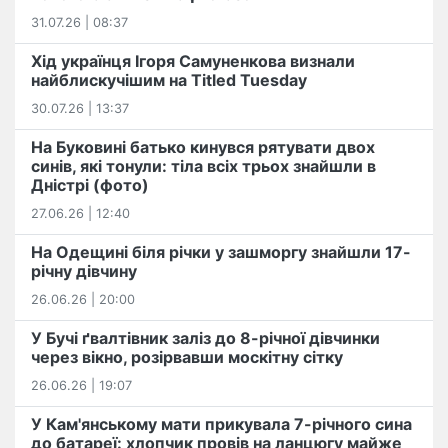
31.07.26 | 08:37
Хід українця Ігоря Самуненкова визнали
найблискучішим на Titled Tuesday
30.07.26 | 13:37
На Буковині батько кинувся рятувати двох
синів, які тонули: тіла всіх трьох знайшли в
Дністрі (фото)
27.06.26 | 12:40
На Одещині біля річки у зашморгу знайшли 17-
річну дівчину
26.06.26 | 20:00
У Бучі ґвалтівник заліз до 8-річної дівчинки
через вікно, розірвавши москітну сітку
26.06.26 | 19:07
У Кам'янському мати прикувала 7-річного сина
до батареї: хлопчик провів на ланцюгу майже