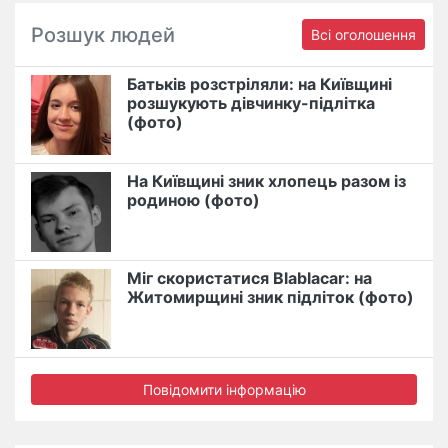
Розшук людей
Всі оголошення
Батьків розстріляли: на Київщині
розшукують дівчинку-підлітка
(фото)
На Київщині зник хлопець разом із
родиною (фото)
Міг скористатися Blablacar: на
Житомирщині зник підліток (фото)
Повідомити інформацію