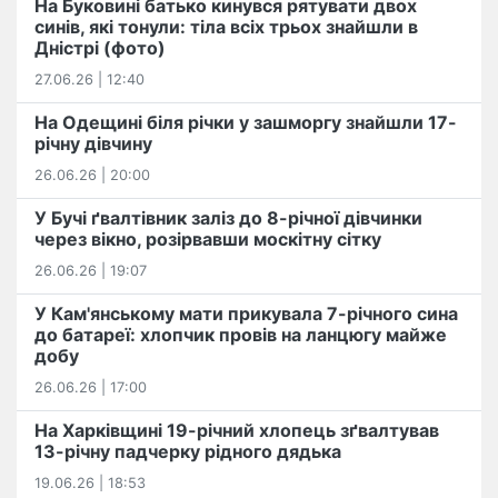
На Буковині батько кинувся рятувати двох
синів, які тонули: тіла всіх трьох знайшли в
Дністрі (фото)
27.06.26 | 12:40
На Одещині біля річки у зашморгу знайшли 17-
річну дівчину
26.06.26 | 20:00
У Бучі ґвалтівник заліз до 8-річної дівчинки
через вікно, розірвавши москітну сітку
26.06.26 | 19:07
У Кам'янському мати прикувала 7-річного сина
до батареї: хлопчик провів на ланцюгу майже
добу
26.06.26 | 17:00
На Харківщині 19-річний хлопець​ ️зґвалтував
13-річну падчерку рідного дядька
19.06.26 | 18:53