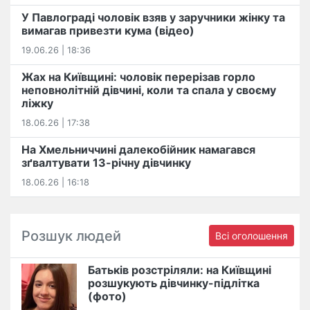
У Павлограді чоловік взяв у заручники жінку та
вимагав привезти кума (відео)
19.06.26 | 18:36
Жах на Київщині: чоловік перерізав горло
неповнолітній дівчині, коли та спала у своєму
ліжку
18.06.26 | 17:38
На Хмельниччині далекобійник намагався
зґвалтувати 13-річну дівчинку
18.06.26 | 16:18
Розшук людей
Всі оголошення
Батьків розстріляли: на Київщині
розшукують дівчинку-підлітка
(фото)