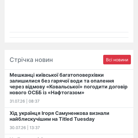
Стрічка новин
Всі новини
Мешканці київської багатоповерхівки
залишилися без гарячої води та опалення
через відмову «Ковальської» погодити договір
нового ОСББ із «Нафтогазом»
31.07.26 | 08:37
Хід українця Ігоря Самуненкова визнали
найблискучішим на Titled Tuesday
30.07.26 | 13:37