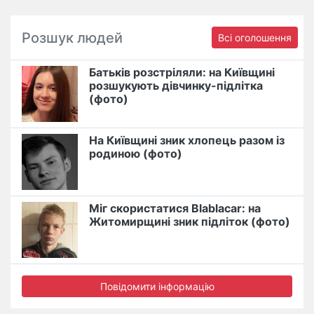
Розшук людей
Всі оголошення
Батьків розстріляли: на Київщині
розшукують дівчинку-підлітка
(фото)
На Київщині зник хлопець разом із
родиною (фото)
Міг скористатися Blablacar: на
Житомирщині зник підліток (фото)
Повідомити інформацію