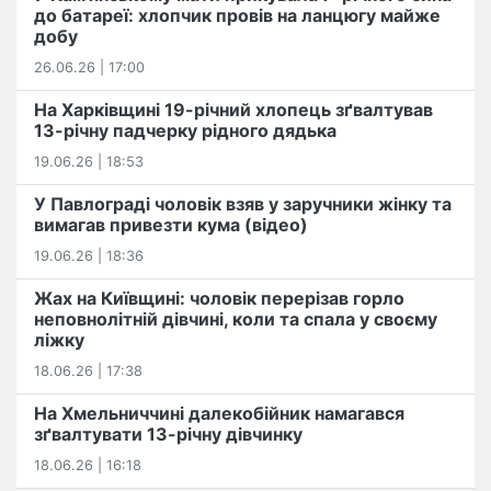
до батареї: хлопчик провів на ланцюгу майже
добу
26.06.26 | 17:00
На Харківщині 19-річний хлопець​ ️зґвалтував
13-річну падчерку рідного дядька
19.06.26 | 18:53
У Павлограді чоловік взяв у заручники жінку та
вимагав привезти кума (відео)
19.06.26 | 18:36
Жах на Київщині: чоловік перерізав горло
неповнолітній дівчині, коли та спала у своєму
ліжку
18.06.26 | 17:38
На Хмельниччині далекобійник намагався
зґвалтувати 13-річну дівчинку
18.06.26 | 16:18