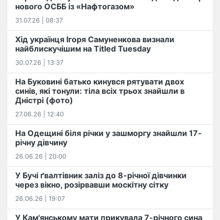
нового ОСББ із «Нафтогазом»
31.07.26 | 08:37
Хід українця Ігоря Самуненкова визнали
найблискучішим на Titled Tuesday
30.07.26 | 13:37
На Буковині батько кинувся рятувати двох
синів, які тонули: тіла всіх трьох знайшли в
Дністрі (фото)
27.06.26 | 12:40
На Одещині біля річки у зашморгу знайшли 17-
річну дівчину
26.06.26 | 20:00
У Бучі ґвалтівник заліз до 8-річної дівчинки
через вікно, розірвавши москітну сітку
26.06.26 | 19:07
У Кам'янському мати прикувала 7-річного сина