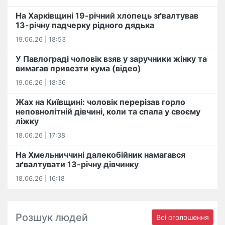
На Харківщині 19-річний хлопець​ ️зґвалтував
13-річну падчерку рідного дядька
19.06.26 | 18:53
У Павлограді чоловік взяв у заручники жінку та
вимагав привезти кума (відео)
19.06.26 | 18:36
Жах на Київщині: чоловік перерізав горло
неповнолітній дівчині, коли та спала у своєму
ліжку
18.06.26 | 17:38
На Хмельниччині далекобійник намагався
зґвалтувати 13-річну дівчинку
18.06.26 | 16:18
Розшук людей
Всі оголошення