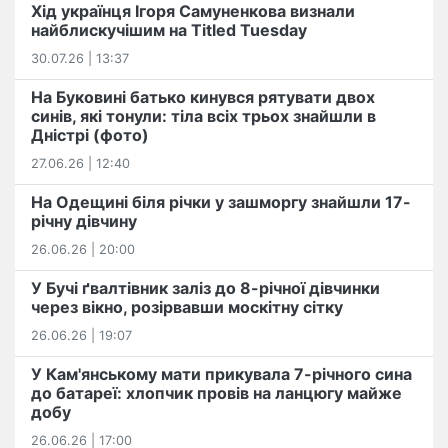
Хід українця Ігоря Самуненкова визнали
найблискучішим на Titled Tuesday
30.07.26 | 13:37
На Буковині батько кинувся рятувати двох
синів, які тонули: тіла всіх трьох знайшли в
Дністрі (фото)
27.06.26 | 12:40
На Одещині біля річки у зашморгу знайшли 17-
річну дівчину
26.06.26 | 20:00
У Бучі ґвалтівник заліз до 8-річної дівчинки
через вікно, розірвавши москітну сітку
26.06.26 | 19:07
У Кам'янському мати прикувала 7-річного сина
до батареї: хлопчик провів на ланцюгу майже
добу
26.06.26 | 17:00