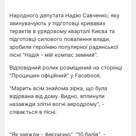
Народного депутата Надію Савченко, яку
звинувачують у підготовці кривавих
терактів в урядовому кварталі Києва та
підготовці силового повалення влади,
зробили героїнею популярної радянської
пісні "Надія - мій компас земний".
Відповідний ролик розміщений на сторінці
"Процишин офіційний" у Facebook.
"Марить всім знайома зірка, що була
відірвана від дому. Видно, вплинули
назавжди злітні вогні аеродрому", -
співається в пісні.
"Як завжди - феєрично", "10 балів", -