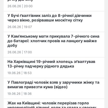
26.06.26 | 20:00
У Бучі ґвалтівник заліз до 8-річної дівчинки
через вікно, розірвавши москітну сітку
26.06.26 | 19:07
У Кам'янському мати прикувала 7-річного сина
до батареї: хлопчик провів на ланцюгу майже
добу
26.06.26 | 17:00
На Харківщині 19-річний хлопець​ ️зґвалтував
13-річну падчерку рідного дядька
19.06.26 | 18:53
У Павлограді чоловік взяв у заручники жінку та
вимагав привезти кума (відео)
19.06.26 | 18:36
Жах на Київщині: чоловік перерізав горло
неповнолітній дівчині, коли та спала у своєму