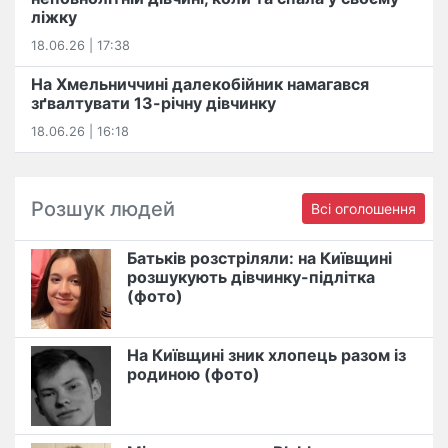
ліжку
18.06.26 | 17:38
На Хмельниччині далекобійник намагався
зґвалтувати 13-річну дівчинку
18.06.26 | 16:18
Розшук людей
Всі оголошення
Батьків розстріляли: на Київщині
розшукують дівчинку-підлітка
(фото)
На Київщині зник хлопець разом із
родиною (фото)