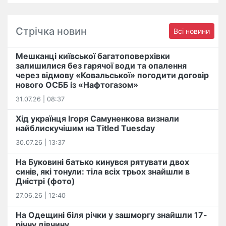
Стрічка новин
Всі новини
Мешканці київської багатоповерхівки
залишилися без гарячої води та опалення
через відмову «Ковальської» погодити договір
нового ОСББ із «Нафтогазом»
31.07.26 | 08:37
Хід українця Ігоря Самуненкова визнали
найблискучішим на Titled Tuesday
30.07.26 | 13:37
На Буковині батько кинувся рятувати двох
синів, які тонули: тіла всіх трьох знайшли в
Дністрі (фото)
27.06.26 | 12:40
На Одещині біля річки у зашморгу знайшли 17-
річну дівчину